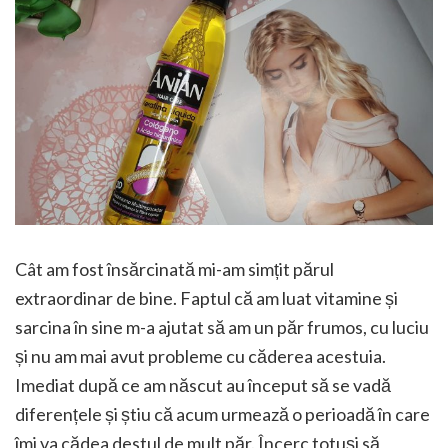
Cât am fost însărcinată mi-am simțit părul
extraordinar de bine. Faptul că am luat vitamine și
sarcina în sine m-a ajutat să am un păr frumos, cu luciu
și nu am mai avut probleme cu căderea acestuia.
Imediat după ce am născut au început să se vadă
diferențele și știu că acum urmează o perioadă în care
îmi va cădea destul de mult păr. Încerc totuși să