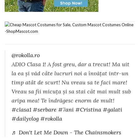
@rokolla.ro
ADIO Clasa 1! A fost greu, dar a trecut! Ma uit
la ea și văd câte lucruri noi a învățat intr-un
timp atât de scurt! Nu vreau sa te faci mare!
Vreau sa fii micuța și sa stai cât mai mult sub
aripa mea! Te îndrăgesc enorm de mult!
#clasa1
#serbare
#7ani
#Cristina
#galati
#dailyvlog
#rokolla
♬ Don't Let Me Down - The Chainsmokers