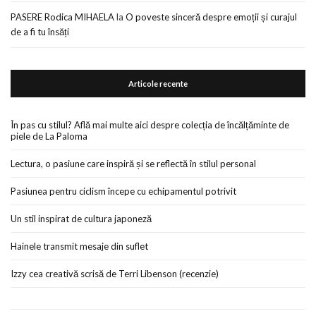
PASERE Rodica MIHAELA
la
O poveste sinceră despre emoții și curajul
de a fi tu însăți
Articole recente
În pas cu stilul? Află mai multe aici despre colecția de încălțăminte de
piele de La Paloma
Lectura, o pasiune care inspiră și se reflectă în stilul personal
Pasiunea pentru ciclism începe cu echipamentul potrivit
Un stil inspirat de cultura japoneză
Hainele transmit mesaje din suflet
Izzy cea creativă scrisă de Terri Libenson (recenzie)