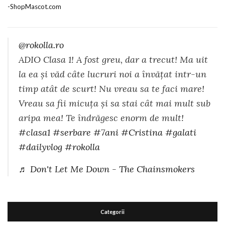
@rokolla.ro
ADIO Clasa 1! A fost greu, dar a trecut! Ma uit
la ea și văd câte lucruri noi a învățat intr-un
timp atât de scurt! Nu vreau sa te faci mare!
Vreau sa fii micuța și sa stai cât mai mult sub
aripa mea! Te îndrăgesc enorm de mult!
#clasa1
#serbare
#7ani
#Cristina
#galati
#dailyvlog
#rokolla
♬ Don't Let Me Down - The Chainsmokers
Categorii