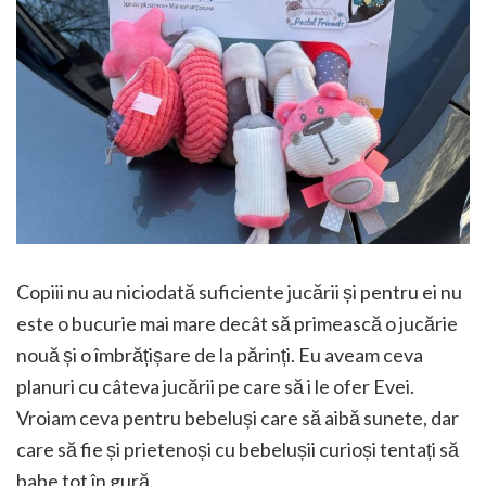
Copiii nu au niciodată suficiente jucării și pentru ei nu
este o bucurie mai mare decât să primească o jucărie
nouă și o îmbrățișare de la părinți. Eu aveam ceva
planuri cu câteva jucării pe care să i le ofer Evei.
Vroiam ceva pentru bebeluși care să aibă sunete, dar
care să fie și prietenoși cu bebelușii curioși tentați să
babe tot în gură.