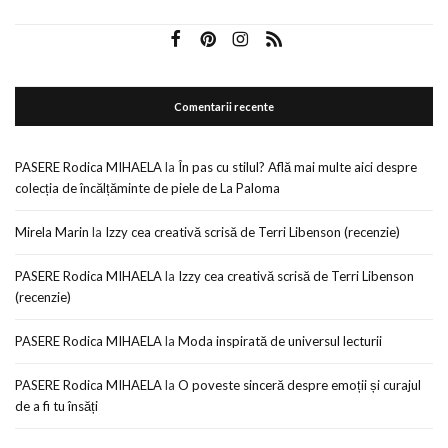
Comentarii recente
PASERE Rodica MIHAELA
la
În pas cu stilul? Află mai multe aici despre
colecția de încălțăminte de piele de La Paloma
Mirela Marin
la
Izzy cea creativă scrisă de Terri Libenson (recenzie)
PASERE Rodica MIHAELA
la
Izzy cea creativă scrisă de Terri Libenson
(recenzie)
PASERE Rodica MIHAELA
la
Moda inspirată de universul lecturii
PASERE Rodica MIHAELA
la
O poveste sinceră despre emoții și curajul
de a fi tu însăți