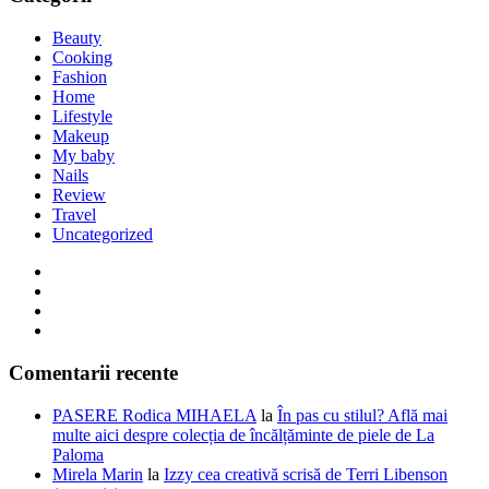
Beauty
Cooking
Fashion
Home
Lifestyle
Makeup
My baby
Nails
Review
Travel
Uncategorized
Comentarii recente
PASERE Rodica MIHAELA
la
În pas cu stilul? Află mai
multe aici despre colecția de încălțăminte de piele de La
Paloma
Mirela Marin
la
Izzy cea creativă scrisă de Terri Libenson