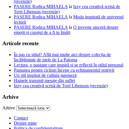
(recenzie)
PASERE Rodica MIHAELA
la
Izzy cea creativă scrisă de
Terri Libenson (recenzie)
PASERE Rodica MIHAELA
la
Moda inspirată de universul
lecturii
PASERE Rodica MIHAELA
la
O poveste sinceră despre
emoții și curajul de a fi tu însăți
Articole recente
În pas cu stilul? Află mai multe aici despre colecția de
încălțăminte de piele de La Paloma
Lectura, o pasiune care inspiră și se reflectă în stilul personal
Pasiunea pentru ciclism începe cu echipamentul potrivit
Un stil inspirat de cultura japoneză
Hainele transmit mesaje din suflet
Izzy cea creativă scrisă de Terri Libenson (recenzie)
Arhive
Arhive
Contact
Despre mine
Politica de confidentialitate