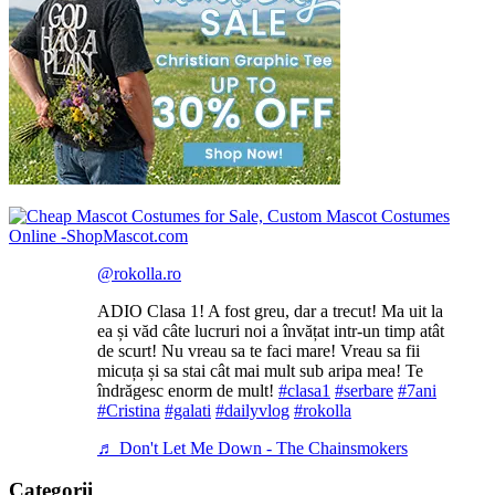
@rokolla.ro
ADIO Clasa 1! A fost greu, dar a trecut! Ma uit la
ea și văd câte lucruri noi a învățat intr-un timp atât
de scurt! Nu vreau sa te faci mare! Vreau sa fii
micuța și sa stai cât mai mult sub aripa mea! Te
îndrăgesc enorm de mult!
#clasa1
#serbare
#7ani
#Cristina
#galati
#dailyvlog
#rokolla
♬ Don't Let Me Down - The Chainsmokers
Categorii