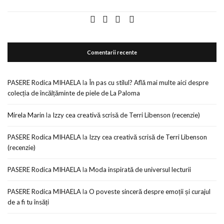
Comentarii recente
PASERE Rodica MIHAELA
la
În pas cu stilul? Află mai multe aici despre
colecția de încălțăminte de piele de La Paloma
Mirela Marin
la
Izzy cea creativă scrisă de Terri Libenson (recenzie)
PASERE Rodica MIHAELA
la
Izzy cea creativă scrisă de Terri Libenson
(recenzie)
PASERE Rodica MIHAELA
la
Moda inspirată de universul lecturii
PASERE Rodica MIHAELA
la
O poveste sinceră despre emoții și curajul
de a fi tu însăți