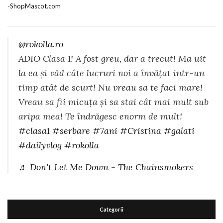
@rokolla.ro
ADIO Clasa 1! A fost greu, dar a trecut! Ma uit
la ea și văd câte lucruri noi a învățat intr-un
timp atât de scurt! Nu vreau sa te faci mare!
Vreau sa fii micuța și sa stai cât mai mult sub
aripa mea! Te îndrăgesc enorm de mult!
#clasa1
#serbare
#7ani
#Cristina
#galati
#dailyvlog
#rokolla
♬ Don't Let Me Down - The Chainsmokers
Categorii