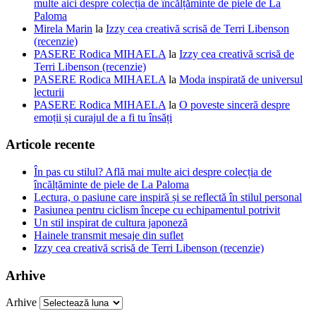
multe aici despre colecția de încălțăminte de piele de La
Paloma
Mirela Marin
la
Izzy cea creativă scrisă de Terri Libenson
(recenzie)
PASERE Rodica MIHAELA
la
Izzy cea creativă scrisă de
Terri Libenson (recenzie)
PASERE Rodica MIHAELA
la
Moda inspirată de universul
lecturii
PASERE Rodica MIHAELA
la
O poveste sinceră despre
emoții și curajul de a fi tu însăți
Articole recente
În pas cu stilul? Află mai multe aici despre colecția de
încălțăminte de piele de La Paloma
Lectura, o pasiune care inspiră și se reflectă în stilul personal
Pasiunea pentru ciclism începe cu echipamentul potrivit
Un stil inspirat de cultura japoneză
Hainele transmit mesaje din suflet
Izzy cea creativă scrisă de Terri Libenson (recenzie)
Arhive
Arhive