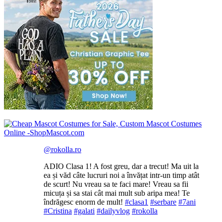
@rokolla.ro
ADIO Clasa 1! A fost greu, dar a trecut! Ma uit la
ea și văd câte lucruri noi a învățat intr-un timp atât
de scurt! Nu vreau sa te faci mare! Vreau sa fii
micuța și sa stai cât mai mult sub aripa mea! Te
îndrăgesc enorm de mult!
#clasa1
#serbare
#7ani
#Cristina
#galati
#dailyvlog
#rokolla