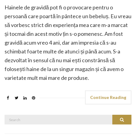
Hainele de gravidă pot fi o provocare pentru o
persoană care poartă în pântece un bebeluș. Eu vreau
să vorbesc strict din experiența mea care m-a marcat
și tocmai din acest motiv țin s-o pomenesc. Am fost
gravidă acum vreo 4 ani, dar am impresia că s-au
schimbat foarte multe de atunci și până acum. S-a
dezvoltat în sensul că nu mai ești constrânsă să
folosești haine de la un singur magazin și că avem o
varietate mult mai mare de produse.
Continue Reading
Search
Search
for: