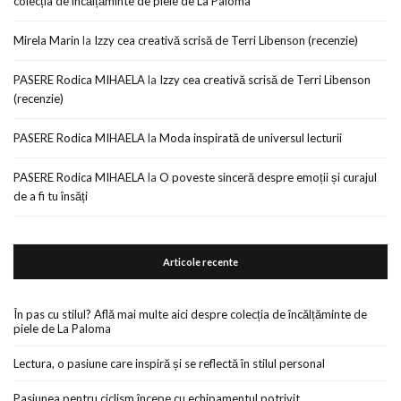
colecția de încălțăminte de piele de La Paloma
Mirela Marin
la
Izzy cea creativă scrisă de Terri Libenson (recenzie)
PASERE Rodica MIHAELA
la
Izzy cea creativă scrisă de Terri Libenson
(recenzie)
PASERE Rodica MIHAELA
la
Moda inspirată de universul lecturii
PASERE Rodica MIHAELA
la
O poveste sinceră despre emoții și curajul
de a fi tu însăți
Articole recente
În pas cu stilul? Află mai multe aici despre colecția de încălțăminte de
piele de La Paloma
Lectura, o pasiune care inspiră și se reflectă în stilul personal
Pasiunea pentru ciclism începe cu echipamentul potrivit