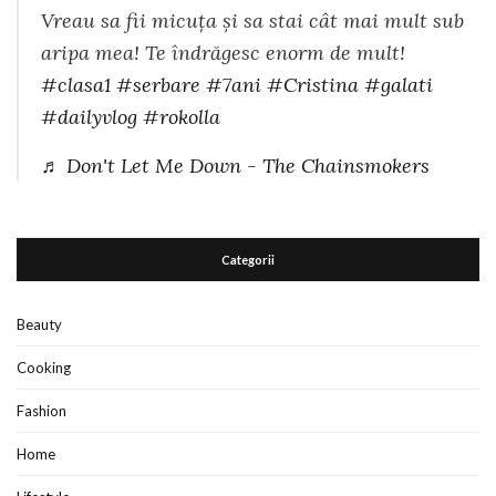
Vreau sa fii micuța și sa stai cât mai mult sub
aripa mea! Te îndrăgesc enorm de mult!
#clasa1
#serbare
#7ani
#Cristina
#galati
#dailyvlog
#rokolla
♬ Don't Let Me Down - The Chainsmokers
Categorii
Beauty
Cooking
Fashion
Home