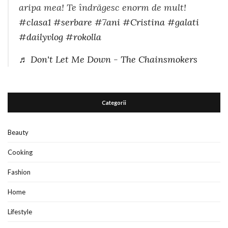
aripa mea! Te îndrăgesc enorm de mult!
#clasa1
#serbare
#7ani
#Cristina
#galati
#dailyvlog
#rokolla
♬ Don't Let Me Down - The Chainsmokers
Categorii
Beauty
Cooking
Fashion
Home
Lifestyle