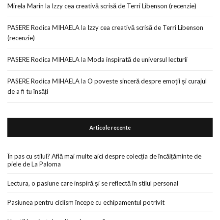
Mirela Marin
la
Izzy cea creativă scrisă de Terri Libenson (recenzie)
PASERE Rodica MIHAELA
la
Izzy cea creativă scrisă de Terri Libenson
(recenzie)
PASERE Rodica MIHAELA
la
Moda inspirată de universul lecturii
PASERE Rodica MIHAELA
la
O poveste sinceră despre emoții și curajul
de a fi tu însăți
Articole recente
În pas cu stilul? Află mai multe aici despre colecția de încălțăminte de
piele de La Paloma
Lectura, o pasiune care inspiră și se reflectă în stilul personal
Pasiunea pentru ciclism începe cu echipamentul potrivit