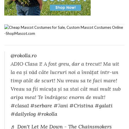
@rokolla.ro
ADIO Clasa 1! A fost greu, dar a trecut! Ma uit
la ea și văd câte lucruri noi a învățat intr-un
timp atât de scurt! Nu vreau sa te faci mare!
Vreau sa fii micuța și sa stai cât mai mult sub
aripa mea! Te îndrăgesc enorm de mult!
#clasa1
#serbare
#7ani
#Cristina
#galati
#dailyvlog
#rokolla
♬ Don't Let Me Down - The Chainsmokers