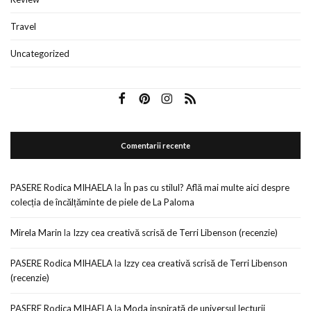
Travel
Uncategorized
Comentarii recente
PASERE Rodica MIHAELA
la
În pas cu stilul? Află mai multe aici despre
colecția de încălțăminte de piele de La Paloma
Mirela Marin
la
Izzy cea creativă scrisă de Terri Libenson (recenzie)
PASERE Rodica MIHAELA
la
Izzy cea creativă scrisă de Terri Libenson
(recenzie)
PASERE Rodica MIHAELA
la
Moda inspirată de universul lecturii