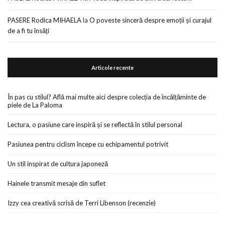
PASERE Rodica MIHAELA
la
O poveste sinceră despre emoții și curajul
de a fi tu însăți
Articole recente
În pas cu stilul? Află mai multe aici despre colecția de încălțăminte de
piele de La Paloma
Lectura, o pasiune care inspiră și se reflectă în stilul personal
Pasiunea pentru ciclism începe cu echipamentul potrivit
Un stil inspirat de cultura japoneză
Hainele transmit mesaje din suflet
Izzy cea creativă scrisă de Terri Libenson (recenzie)