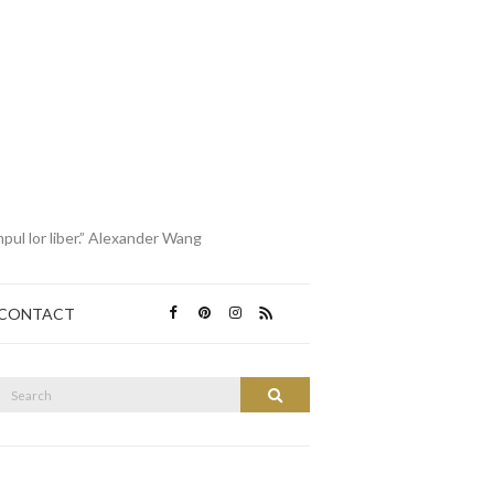
mpul lor liber.” Alexander Wang
CONTACT
Search
Search
or: