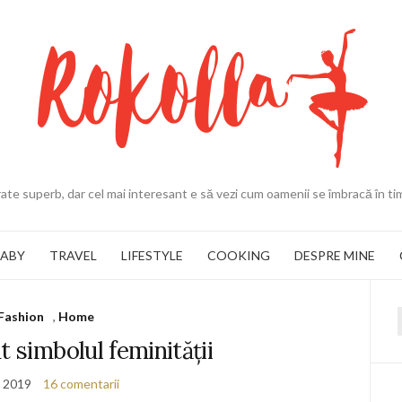
ate superb, dar cel mai interesant e să vezi cum oamenii se îmbracă în ti
BABY
TRAVEL
LIFESTYLE
COOKING
DESPRE MINE
Fashion
,
Home
f
t simbolul feminității
i 2019
16 comentarii