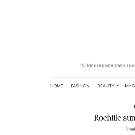
“Oricine se poate aranja să ar
HOME
FASHION
BEAUTY
MY 
Rochiile sun
8 ma