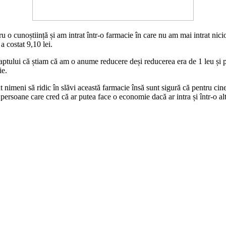
ru o cunoștiință și am intrat într-o farmacie în care nu am mai intrat nic
a costat 9,10 lei.
tului că știam că am o anume reducere deși reducerea era de 1 leu și puț
ie.
t nimeni să ridic în slăvi această farmacie însă sunt sigură că pentru cine
e persoane care cred că ar putea face o economie dacă ar intra și într-o 