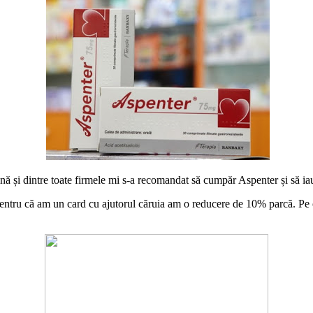
ină și dintre toate firmele mi s-a recomandat să cumpăr Aspenter și să iau
pentru că am un card cu ajutorul căruia am o reducere de 10% parcă. Pe