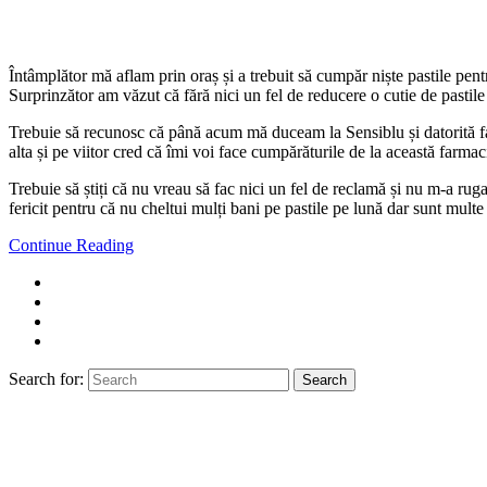
Întâmplător mă aflam prin oraș și a trebuit să cumpăr niște pastile pent
Surprinzător am văzut că fără nici un fel de reducere o cutie de pastile 
Trebuie să recunosc că până acum mă duceam la Sensiblu și datorită fap
alta și pe viitor cred că îmi voi face cumpărăturile de la această farmac
Trebuie să știți că nu vreau să fac nici un fel de reclamă și nu m-a ruga
fericit pentru că nu cheltui mulți bani pe pastile pe lună dar sunt mult
Continue Reading
Search for:
Search