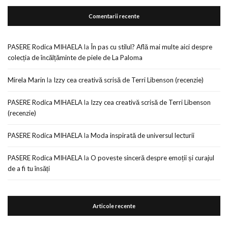
Comentarii recente
PASERE Rodica MIHAELA
la
În pas cu stilul? Află mai multe aici despre
colecția de încălțăminte de piele de La Paloma
Mirela Marin
la
Izzy cea creativă scrisă de Terri Libenson (recenzie)
PASERE Rodica MIHAELA
la
Izzy cea creativă scrisă de Terri Libenson
(recenzie)
PASERE Rodica MIHAELA
la
Moda inspirată de universul lecturii
PASERE Rodica MIHAELA
la
O poveste sinceră despre emoții și curajul
de a fi tu însăți
Articole recente