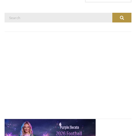
Search
Search
for: