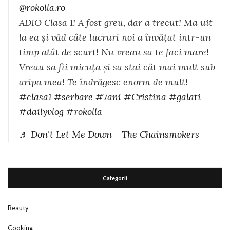
@rokolla.ro
ADIO Clasa 1! A fost greu, dar a trecut! Ma uit
la ea și văd câte lucruri noi a învățat intr-un
timp atât de scurt! Nu vreau sa te faci mare!
Vreau sa fii micuța și sa stai cât mai mult sub
aripa mea! Te îndrăgesc enorm de mult!
#clasa1
#serbare
#7ani
#Cristina
#galati
#dailyvlog
#rokolla
♬ Don't Let Me Down - The Chainsmokers
Categorii
Beauty
Cooking