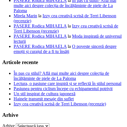
PASERE Rodica MIHAELA
la
În pas cu stilul? Află mai
multe aici despre colecția de încălțăminte de piele de La
Paloma
Mirela Marin
la
Izzy cea creativă scrisă de Terri Libenson
(recenzie)
PASERE Rodica MIHAELA
la
Izzy cea creativă scrisă de
Terri Libenson (recenzie)
PASERE Rodica MIHAELA
la
Moda inspirată de universul
lecturii
PASERE Rodica MIHAELA
la
O poveste sinceră despre
emoții și curajul de a fi tu însăți
Articole recente
În pas cu stilul? Află mai multe aici despre colecția de
încălțăminte de piele de La Paloma
Lectura, o pasiune care inspiră și se reflectă în stilul personal
Pasiunea pentru ciclism începe cu echipamentul potrivit
Un stil inspirat de cultura japoneză
Hainele transmit mesaje din suflet
Izzy cea creativă scrisă de Terri Libenson (recenzie)
Arhive
Arhive