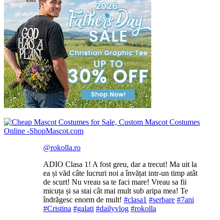
@rokolla.ro
ADIO Clasa 1! A fost greu, dar a trecut! Ma uit la
ea și văd câte lucruri noi a învățat intr-un timp atât
de scurt! Nu vreau sa te faci mare! Vreau sa fii
micuța și sa stai cât mai mult sub aripa mea! Te
îndrăgesc enorm de mult!
#clasa1
#serbare
#7ani
#Cristina
#galati
#dailyvlog
#rokolla