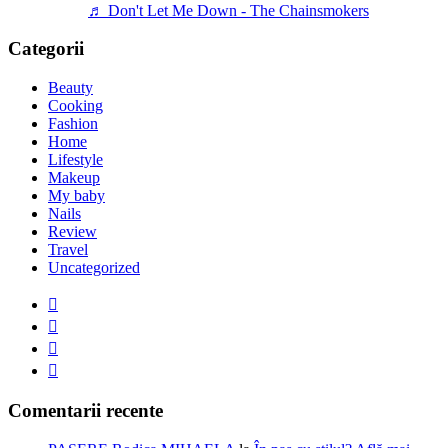
♬ Don't Let Me Down - The Chainsmokers
Categorii
Beauty
Cooking
Fashion
Home
Lifestyle
Makeup
My baby
Nails
Review
Travel
Uncategorized
Comentarii recente