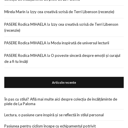
Mirela Marin
la
Izzy cea creativă scrisă de Terri Libenson (recenzie)
PASERE Rodica MIHAELA
la
Izzy cea creativă scrisă de Terri Libenson
(recenzie)
PASERE Rodica MIHAELA
la
Moda inspirată de universul lecturii
PASERE Rodica MIHAELA
la
O poveste sinceră despre emoții și curajul
de a fi tu însăți
Articole recente
În pas cu stilul? Află mai multe aici despre colecția de încălțăminte de
piele de La Paloma
Lectura, o pasiune care inspiră și se reflectă în stilul personal
Pasiunea pentru ciclism începe cu echipamentul potrivit