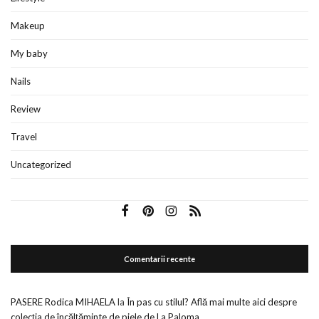
Makeup
My baby
Nails
Review
Travel
Uncategorized
Comentarii recente
PASERE Rodica MIHAELA
la
În pas cu stilul? Află mai multe aici despre
colecția de încălțăminte de piele de La Paloma