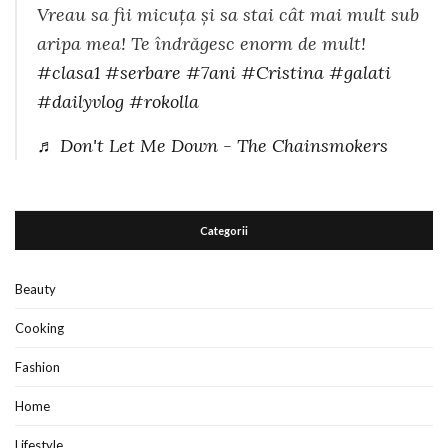
Vreau sa fii micuța și sa stai cât mai mult sub
aripa mea! Te îndrăgesc enorm de mult!
#clasa1
#serbare
#7ani
#Cristina
#galati
#dailyvlog
#rokolla
♬ Don't Let Me Down - The Chainsmokers
Categorii
Beauty
Cooking
Fashion
Home
Lifestyle