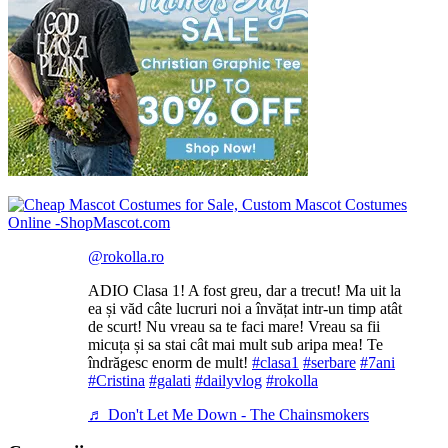
@rokolla.ro
ADIO Clasa 1! A fost greu, dar a trecut! Ma uit la
ea și văd câte lucruri noi a învățat intr-un timp atât
de scurt! Nu vreau sa te faci mare! Vreau sa fii
micuța și sa stai cât mai mult sub aripa mea! Te
îndrăgesc enorm de mult!
#clasa1
#serbare
#7ani
#Cristina
#galati
#dailyvlog
#rokolla
♬ Don't Let Me Down - The Chainsmokers