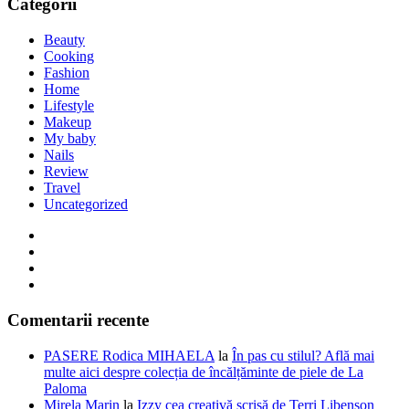
Categorii
Beauty
Cooking
Fashion
Home
Lifestyle
Makeup
My baby
Nails
Review
Travel
Uncategorized
Comentarii recente
PASERE Rodica MIHAELA
la
În pas cu stilul? Află mai
multe aici despre colecția de încălțăminte de piele de La
Paloma
Mirela Marin
la
Izzy cea creativă scrisă de Terri Libenson