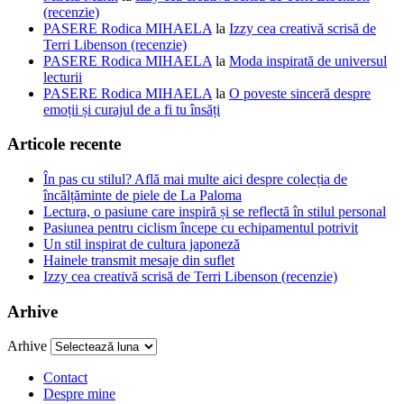
(recenzie)
PASERE Rodica MIHAELA
la
Izzy cea creativă scrisă de
Terri Libenson (recenzie)
PASERE Rodica MIHAELA
la
Moda inspirată de universul
lecturii
PASERE Rodica MIHAELA
la
O poveste sinceră despre
emoții și curajul de a fi tu însăți
Articole recente
În pas cu stilul? Află mai multe aici despre colecția de
încălțăminte de piele de La Paloma
Lectura, o pasiune care inspiră și se reflectă în stilul personal
Pasiunea pentru ciclism începe cu echipamentul potrivit
Un stil inspirat de cultura japoneză
Hainele transmit mesaje din suflet
Izzy cea creativă scrisă de Terri Libenson (recenzie)
Arhive
Arhive
Contact
Despre mine