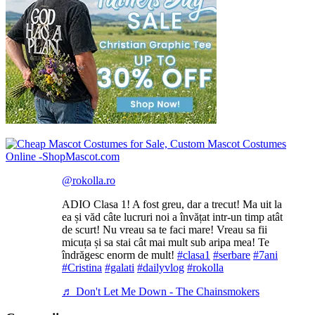
@rokolla.ro
ADIO Clasa 1! A fost greu, dar a trecut! Ma uit la
ea și văd câte lucruri noi a învățat intr-un timp atât
de scurt! Nu vreau sa te faci mare! Vreau sa fii
micuța și sa stai cât mai mult sub aripa mea! Te
îndrăgesc enorm de mult!
#clasa1
#serbare
#7ani
#Cristina
#galati
#dailyvlog
#rokolla
♬ Don't Let Me Down - The Chainsmokers