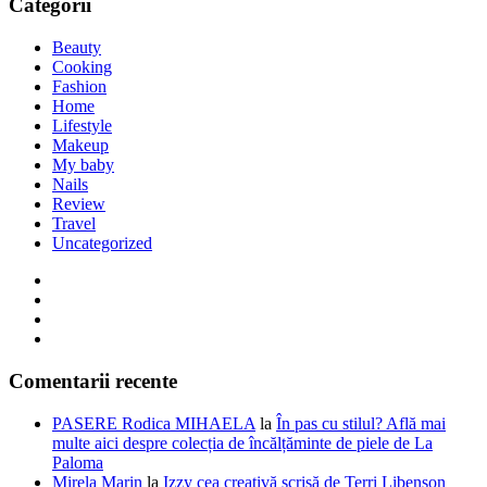
Categorii
Beauty
Cooking
Fashion
Home
Lifestyle
Makeup
My baby
Nails
Review
Travel
Uncategorized
Comentarii recente
PASERE Rodica MIHAELA
la
În pas cu stilul? Află mai
multe aici despre colecția de încălțăminte de piele de La
Paloma
Mirela Marin
la
Izzy cea creativă scrisă de Terri Libenson