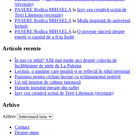
(recenzie)
PASERE Rodica MIHAELA
la
Izzy cea creativă scrisă de
Terri Libenson (recenzie)
PASERE Rodica MIHAELA
la
Moda inspirată de universul
lecturii
PASERE Rodica MIHAELA
la
O poveste sinceră despre
emoții și curajul de a fi tu însăți
Articole recente
În pas cu stilul? Află mai multe aici despre colecția de
încălțăminte de piele de La Paloma
Lectura, o pasiune care inspiră și se reflectă în stilul personal
Pasiunea pentru ciclism începe cu echipamentul potrivit
Un stil inspirat de cultura japoneză
Hainele transmit mesaje din suflet
Izzy cea creativă scrisă de Terri Libenson (recenzie)
Arhive
Arhive
Contact
Despre mine