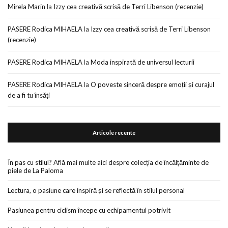
Mirela Marin
la
Izzy cea creativă scrisă de Terri Libenson (recenzie)
PASERE Rodica MIHAELA
la
Izzy cea creativă scrisă de Terri Libenson
(recenzie)
PASERE Rodica MIHAELA
la
Moda inspirată de universul lecturii
PASERE Rodica MIHAELA
la
O poveste sinceră despre emoții și curajul
de a fi tu însăți
Articole recente
În pas cu stilul? Află mai multe aici despre colecția de încălțăminte de
piele de La Paloma
Lectura, o pasiune care inspiră și se reflectă în stilul personal
Pasiunea pentru ciclism începe cu echipamentul potrivit