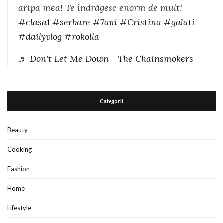
aripa mea! Te îndrăgesc enorm de mult!
#clasa1
#serbare
#7ani
#Cristina
#galati
#dailyvlog
#rokolla
♬ Don't Let Me Down - The Chainsmokers
Categorii
Beauty
Cooking
Fashion
Home
Lifestyle