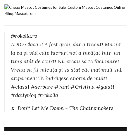
@rokolla.ro
ADIO Clasa 1! A fost greu, dar a trecut! Ma uit
la ea și văd câte lucruri noi a învățat intr-un
timp atât de scurt! Nu vreau sa te faci mare!
Vreau sa fii micuța și sa stai cât mai mult sub
aripa mea! Te îndrăgesc enorm de mult!
#clasa1
#serbare
#7ani
#Cristina
#galati
#dailyvlog
#rokolla
♬ Don't Let Me Down - The Chainsmokers