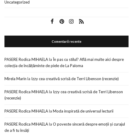
Uncategorized
Comentarii recente
PASERE Rodica MIHAELA
la
În pas cu stilul? Află mai multe aici despre
colecția de încălțăminte de piele de La Paloma
Mirela Marin
la
Izzy cea creativă scrisă de Terri Libenson (recenzie)
PASERE Rodica MIHAELA
la
Izzy cea creativă scrisă de Terri Libenson
(recenzie)
PASERE Rodica MIHAELA
la
Moda inspirată de universul lecturii
PASERE Rodica MIHAELA
la
O poveste sinceră despre emoții și curajul
de a fi tu însăți