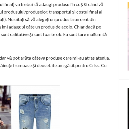
l final) va trebui să adaugi produsul în coș și când vă
țul produsului/produselor, transportul și costul final al
i). Nu uitați să vă alegeți un produs la un cent din
 îmi adaug și câte un produs de acolo. Chiar dacă pe
e sunt calitative și sunt foarte ok. Eu sunt tare mulțumită
 dar vă pot arăta câteva produse care mi-au atras atenția.
ăinuțe frumoase și deosebite am găsit pentru Criss. Cu