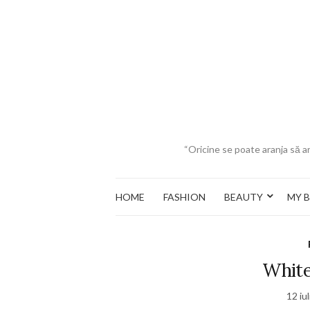
“Oricine se poate aranja să ar
HOME
FASHION
BEAUTY
MY 
White
12 iu