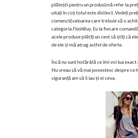
plătești pentru un produs(mă refer la prețu
uitați în coș totul este distinct. Vedeți pre
comenzii(valoarea care trebuie să o achitaț
categoria
FlashBuy.
Eu la fiecare comandă
acele produse plătiți un cent să știți că el
de ele și mă atrag astfel de oferte.
Încă nu sunt hotărâtă ce îmi voi lua exact
Nu vreau să vă mai povestesc despre ce h
siguranță am să îi iau și ei ceva.