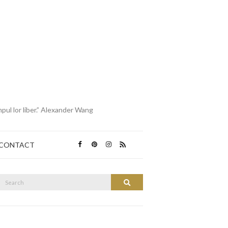
mpul lor liber.” Alexander Wang
CONTACT
Search
Search
or: