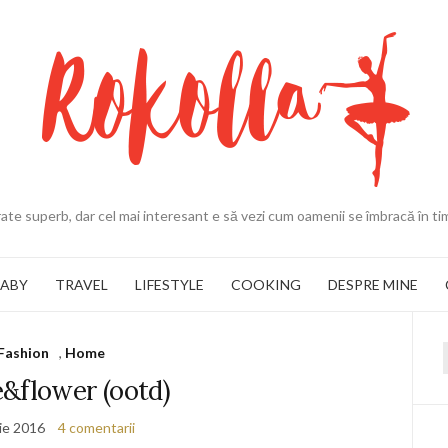
ate superb, dar cel mai interesant e să vezi cum oamenii se îmbracă în ti
BABY
TRAVEL
LIFESTYLE
COOKING
DESPRE MINE
Fashion
,
Home
f
&flower (ootd)
lie 2016
4 comentarii