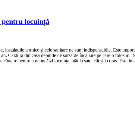
e pentru locuință
c, instalațiile termice și cele sanitare ne sunt indispensabile. Este imp
n an. Căldura din casă depinde de sursa de încălzire pe care o folosim. S
 căutare pentru a ne încălzi locuința, atât la sate, cât și la oraș. Este i