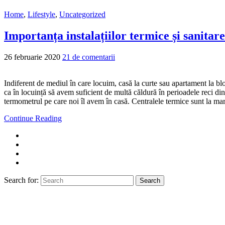
Home
,
Lifestyle
,
Uncategorized
Importanța instalațiilor termice și sanitar
26 februarie 2020
21 de comentarii
Indiferent de mediul în care locuim, casă la curte sau apartament la blo
ca în locuință să avem suficient de multă căldură în perioadele reci di
termometrul pe care noi îl avem în casă. Centralele termice sunt la mare
Continue Reading
Search for:
Search