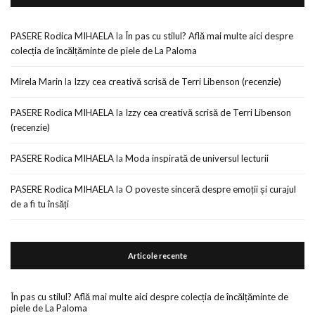
PASERE Rodica MIHAELA
la
În pas cu stilul? Află mai multe aici despre
colecția de încălțăminte de piele de La Paloma
Mirela Marin
la
Izzy cea creativă scrisă de Terri Libenson (recenzie)
PASERE Rodica MIHAELA
la
Izzy cea creativă scrisă de Terri Libenson
(recenzie)
PASERE Rodica MIHAELA
la
Moda inspirată de universul lecturii
PASERE Rodica MIHAELA
la
O poveste sinceră despre emoții și curajul
de a fi tu însăți
Articole recente
În pas cu stilul? Află mai multe aici despre colecția de încălțăminte de
piele de La Paloma