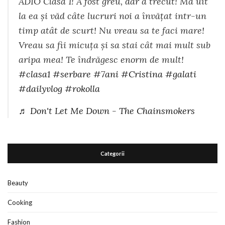
ADIO Clasa 1! A fost greu, dar a trecut! Ma uit
la ea și văd câte lucruri noi a învățat intr-un
timp atât de scurt! Nu vreau sa te faci mare!
Vreau sa fii micuța și sa stai cât mai mult sub
aripa mea! Te îndrăgesc enorm de mult!
#clasa1
#serbare
#7ani
#Cristina
#galati
#dailyvlog
#rokolla
♬ Don't Let Me Down - The Chainsmokers
Categorii
Beauty
Cooking
Fashion