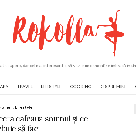
ate superb, dar cel mai interesant e să vezi cum oamenii se îmbracă în ti
BABY
TRAVEL
LIFESTYLE
COOKING
DESPRE MINE
Home
,
Lifestyle
f
ecta cafeaua somnul și ce
ebuie să faci