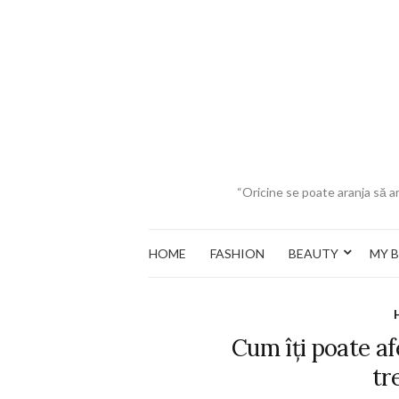
“Oricine se poate aranja să ar
HOME
FASHION
BEAUTY
MY 
Cum îți poate af
tr