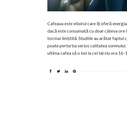
Cafeaua este elixirul care îți oferă energi
dacă este consumată cu doar câteva ore în
tocmai liniștită. Studiile au arătat faptul
poate perturba serios calitatea somnului. D
ultima cafea să o bei la cel târziu ora 16-