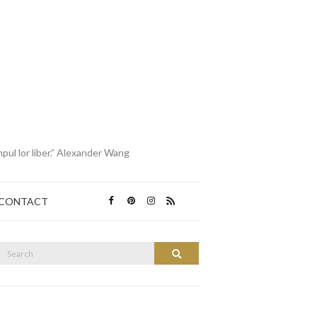
mpul lor liber.” Alexander Wang
CONTACT
Search
Search
or: