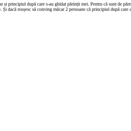
r și principiul după care s-au ghidat părinții mei. Pentru că sunt de păre
 Și dacă reușesc să conving măcar 2 persoane că principiul după care am f