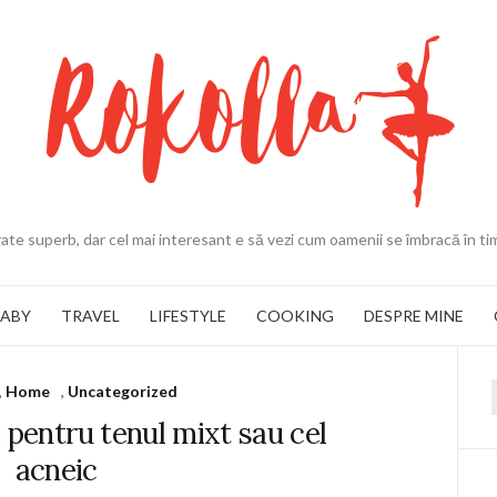
ate superb, dar cel mai interesant e să vezi cum oamenii se îmbracă în ti
BABY
TRAVEL
LIFESTYLE
COOKING
DESPRE MINE
,
Home
,
Uncategorized
f
 pentru tenul mixt sau cel
acneic