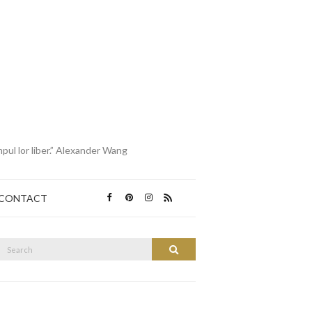
mpul lor liber.” Alexander Wang
CONTACT
Search
Search
or: