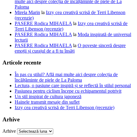
multe aici despre colecția de încălțăminte de piele de La
Paloma
Mirela Marin
la
Izzy cea creativă scrisă de Terri Libenson
(recenzie)
PASERE Rodica MIHAELA
la
Izzy cea creativă scrisă de
Terri Libenson (recenzie)
PASERE Rodica MIHAELA
la
Moda inspirată de universul
lecturii
PASERE Rodica MIHAELA
la
O poveste sinceră despre
emoții și curajul de a fi tu însăți
Articole recente
În pas cu stilul? Află mai multe aici despre colecția de
încălțăminte de piele de La Paloma
Lectura, o pasiune care inspiră și se reflectă în stilul personal
Pasiunea pentru ciclism începe cu echipamentul potrivit
Un stil inspirat de cultura japoneză
Hainele transmit mesaje din suflet
Izzy cea creativă scrisă de Terri Libenson (recenzie)
Arhive
Arhive