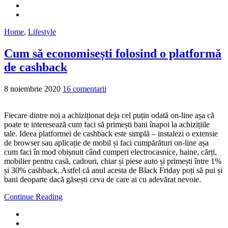
Home
,
Lifestyle
Cum să economisești folosind o platformă
de cashback
8 noiembrie 2020
16 comentarii
Fiecare dintre noi a achiziționat deja cel puțin odată on-line așa că
poate te interesează cum faci să primești bani înapoi la achizițiile
tale. Ideea platformei de cashback este simplă – instalezi o extensie
de browser sau aplicație de mobil și faci cumpărături on-line așa
cum faci în mod obișnuit când cumperi electrocasnice, haine, cărți,
mobilier pentru casă, cadouri, chiar și piese auto și primești între 1%
și 30% cashback. Astfel că anul acesta de Black Friday poți să pui și
bani deoparte dacă găsești ceva de care ai cu adevărat nevoie.
Continue Reading