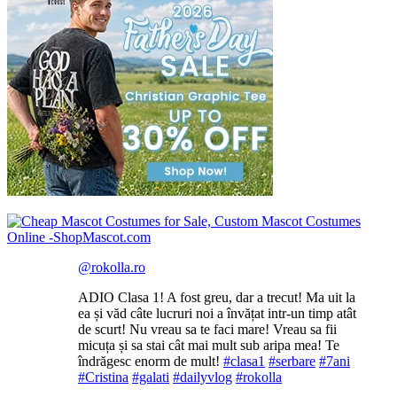
@rokolla.ro
ADIO Clasa 1! A fost greu, dar a trecut! Ma uit la
ea și văd câte lucruri noi a învățat intr-un timp atât
de scurt! Nu vreau sa te faci mare! Vreau sa fii
micuța și sa stai cât mai mult sub aripa mea! Te
îndrăgesc enorm de mult!
#clasa1
#serbare
#7ani
#Cristina
#galati
#dailyvlog
#rokolla