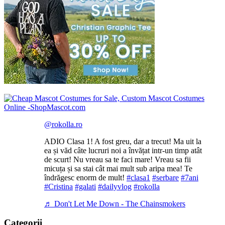
@rokolla.ro
ADIO Clasa 1! A fost greu, dar a trecut! Ma uit la
ea și văd câte lucruri noi a învățat intr-un timp atât
de scurt! Nu vreau sa te faci mare! Vreau sa fii
micuța și sa stai cât mai mult sub aripa mea! Te
îndrăgesc enorm de mult!
#clasa1
#serbare
#7ani
#Cristina
#galati
#dailyvlog
#rokolla
♬ Don't Let Me Down - The Chainsmokers
Categorii