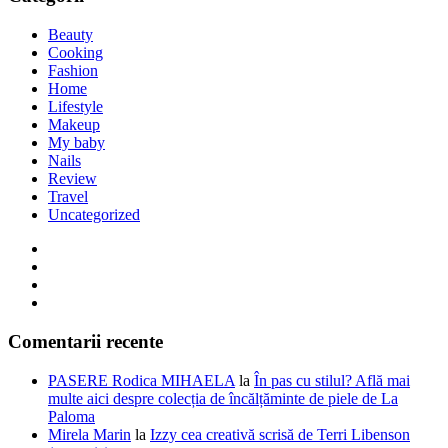
Beauty
Cooking
Fashion
Home
Lifestyle
Makeup
My baby
Nails
Review
Travel
Uncategorized
Comentarii recente
PASERE Rodica MIHAELA
la
În pas cu stilul? Află mai
multe aici despre colecția de încălțăminte de piele de La
Paloma
Mirela Marin
la
Izzy cea creativă scrisă de Terri Libenson