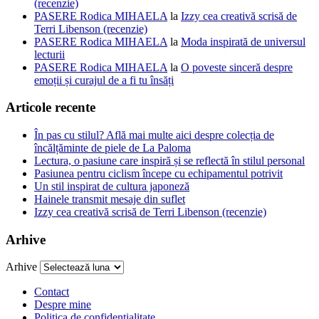
(recenzie)
PASERE Rodica MIHAELA
la
Izzy cea creativă scrisă de
Terri Libenson (recenzie)
PASERE Rodica MIHAELA
la
Moda inspirată de universul
lecturii
PASERE Rodica MIHAELA
la
O poveste sinceră despre
emoții și curajul de a fi tu însăți
Articole recente
În pas cu stilul? Află mai multe aici despre colecția de
încălțăminte de piele de La Paloma
Lectura, o pasiune care inspiră și se reflectă în stilul personal
Pasiunea pentru ciclism începe cu echipamentul potrivit
Un stil inspirat de cultura japoneză
Hainele transmit mesaje din suflet
Izzy cea creativă scrisă de Terri Libenson (recenzie)
Arhive
Arhive
Contact
Despre mine
Politica de confidentialitate