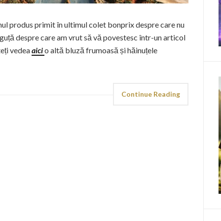
ul produs primit în ultimul colet bonprix despre care nu
guță despre care am vrut să vă povestesc într-un articol
teți vedea
aici
o altă bluză frumoasă și hăinuțele
Continue Reading