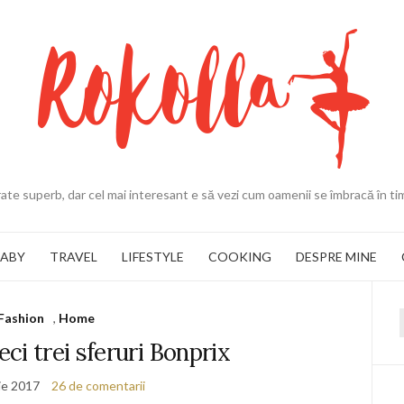
ate superb, dar cel mai interesant e să vezi cum oamenii se îmbracă în ti
BABY
TRAVEL
LIFESTYLE
COOKING
DESPRE MINE
Fashion
,
Home
f
ci trei sferuri Bonprix
ie 2017
26 de comentarii