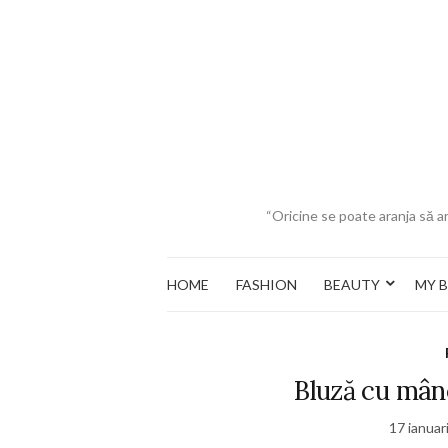
“Oricine se poate aranja să ar
HOME
FASHION
BEAUTY
MY 
Bluză cu mâne
17 ianuar