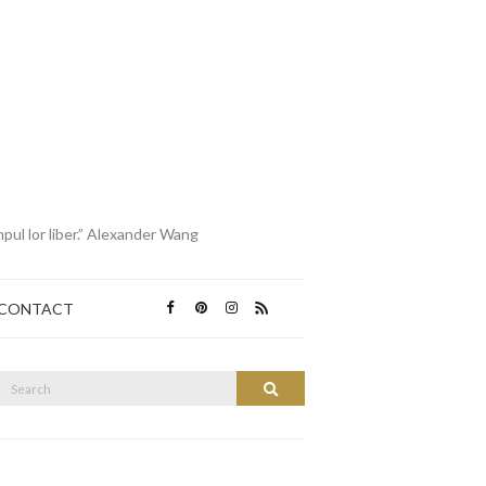
mpul lor liber.” Alexander Wang
CONTACT
Search
Search
or: