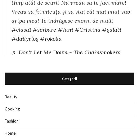
timp atât de scurt! Nu vreau sa te faci mare!
Vreau sa fii micuța și sa stai cât mai mult sub
aripa mea! Te îndrăgesc enorm de mult!
#clasa1
#serbare
#7ani
#Cristina
#galati
#dailyvlog
#rokolla
♬ Don't Let Me Down - The Chainsmokers
Categorii
Beauty
Cooking
Fashion
Home