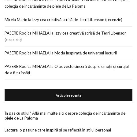
colecția de încălțăminte de piele de La Paloma
Mirela Marin
la
Izzy cea creativă scrisă de Terri Libenson (recenzie)
PASERE Rodica MIHAELA
la
Izzy cea creativă scrisă de Terri Libenson
(recenzie)
PASERE Rodica MIHAELA
la
Moda inspirată de universul lecturii
PASERE Rodica MIHAELA
la
O poveste sinceră despre emoții și curajul
de a fi tu însăți
Articole recente
În pas cu stilul? Află mai multe aici despre colecția de încălțăminte de
piele de La Paloma
Lectura, o pasiune care inspiră și se reflectă în stilul personal