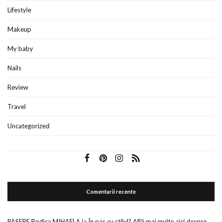
Lifestyle
Makeup
My baby
Nails
Review
Travel
Uncategorized
Comentarii recente
PASERE Rodica MIHAELA
la
În pas cu stilul? Află mai multe aici despre