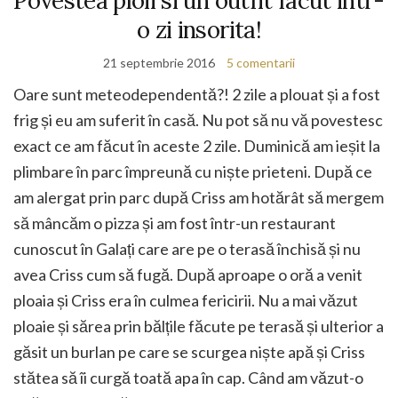
Povestea ploii si un outfit facut intr-
o zi insorita!
21 septembrie 2016
5 comentarii
Oare sunt meteodependentă?! 2 zile a plouat și a fost
frig și eu am suferit în casă. Nu pot să nu vă povestesc
exact ce am făcut în aceste 2 zile. Duminică am ieșit la
plimbare în parc împreună cu niște prieteni. După ce
am alergat prin parc după Criss am hotărât să mergem
să mâncăm o pizza și am fost într-un restaurant
cunoscut în Galați care are pe o terasă închisă și nu
avea Criss cum să fugă. După aproape o oră a venit
ploaia și Criss era în culmea fericirii. Nu a mai văzut
ploaie și sărea prin bălțile făcute pe terasă și ulterior a
găsit un burlan pe care se scurgea niște apă și Criss
stătea să îi curgă toată apa în cap. Când am văzut-o