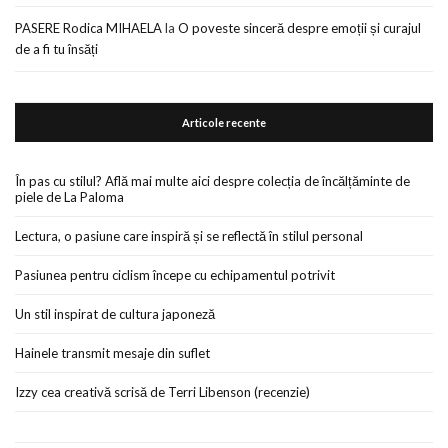
PASERE Rodica MIHAELA
la
O poveste sinceră despre emoții și curajul
de a fi tu însăți
Articole recente
În pas cu stilul? Află mai multe aici despre colecția de încălțăminte de
piele de La Paloma
Lectura, o pasiune care inspiră și se reflectă în stilul personal
Pasiunea pentru ciclism începe cu echipamentul potrivit
Un stil inspirat de cultura japoneză
Hainele transmit mesaje din suflet
Izzy cea creativă scrisă de Terri Libenson (recenzie)