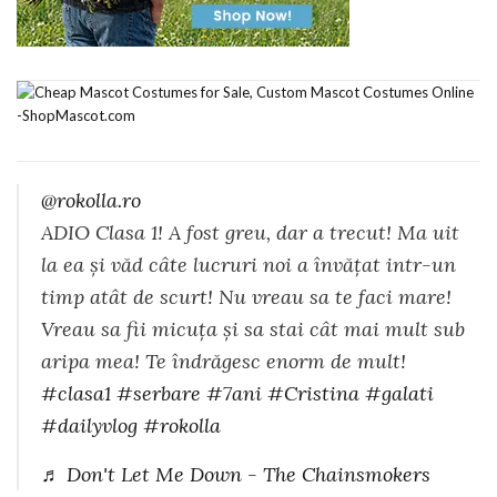
@rokolla.ro
ADIO Clasa 1! A fost greu, dar a trecut! Ma uit
la ea și văd câte lucruri noi a învățat intr-un
timp atât de scurt! Nu vreau sa te faci mare!
Vreau sa fii micuța și sa stai cât mai mult sub
aripa mea! Te îndrăgesc enorm de mult!
#clasa1
#serbare
#7ani
#Cristina
#galati
#dailyvlog
#rokolla
♬ Don't Let Me Down - The Chainsmokers