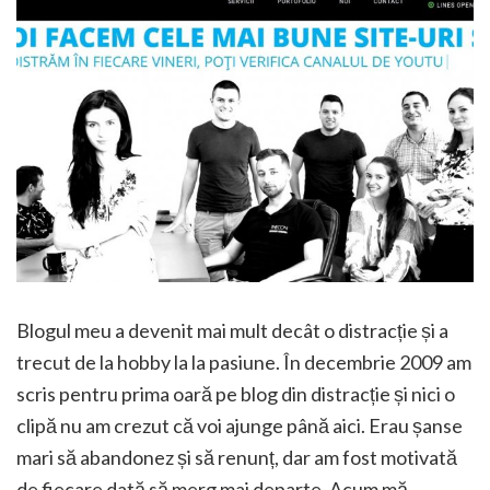
Blogul meu a devenit mai mult decât o distracție și a
trecut de la hobby la la pasiune. În decembrie 2009 am
scris pentru prima oară pe blog din distracție și nici o
clipă nu am crezut că voi ajunge până aici. Erau șanse
mari să abandonez și să renunț, dar am fost motivată
de fiecare dată să merg mai departe. Acum mă