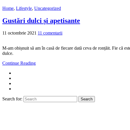
Home
,
Lifestyle
,
Uncategorized
Gustări dulci și apetisante
11 octombrie 2021
11 comentarii
M-am obișnuit să am în casă de fiecare dată ceva de ronțăit. Fie că este 
dulce.
Continue Reading
Search for:
Search