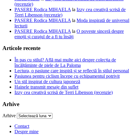
(recenzie)
PASERE Rodica MIHAELA
la
Izzy cea creativă scrisă de
Terri Libenson (recenzie)
PASERE Rodica MIHAELA
la
Moda inspirată de universul
lecturii
PASERE Rodica MIHAELA
la
O poveste sinceră despre
emoții și curajul de a fi tu însăți
Articole recente
În pas cu stilul? Află mai multe aici despre colecția de
încălțăminte de piele de La Paloma
Lectura, o pasiune care inspiră și se reflectă în stilul personal
Pasiunea pentru ciclism începe cu echipamentul potrivit
Un stil inspirat de cultura japoneză
Hainele transmit mesaje din suflet
Izzy cea creativă scrisă de Terri Libenson (recenzie)
Arhive
Arhive
Contact
Despre mine