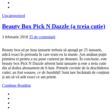
Uncategorized
Beauty Box Pick N Dazzle (a treia cutie)
3 februarie 2018
35 de comentarii
Beauty box-ul pe luna ianuarie trebuia să ajungă pe 25 ianuarie,
adică exact în perioada în care eram eu la munte. Am amânat puțin
primirea ei pentru a nu pune curierul pe drumuri. În concluzie, este
beauty box Pick N Dazzle aferent lunii ianuarie și este a treia cutie
din al doilea abonament de 6 luni. Primele cuvinte de la deschiderea
cutiei, au fost
waaaw, ce de bunătăți
! Sunt tare încântată de conținut
și am să vă arăt exact ce am primit.
Continue Reading