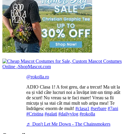
@rokolla.ro
ADIO Clasa 1! A fost greu, dar a trecut! Ma uit la
ea și văd câte lucruri noi a învățat intr-un timp atât
de scurt! Nu vreau sa te faci mare! Vreau sa fii
micuța și sa stai cât mai mult sub aripa mea! Te
îndrăgesc enorm de mult!
#clasa1
#serbare
#7ani
#Cristina
#galati
#dailyvlog
#rokolla
♬ Don't Let Me Down - The Chainsmokers