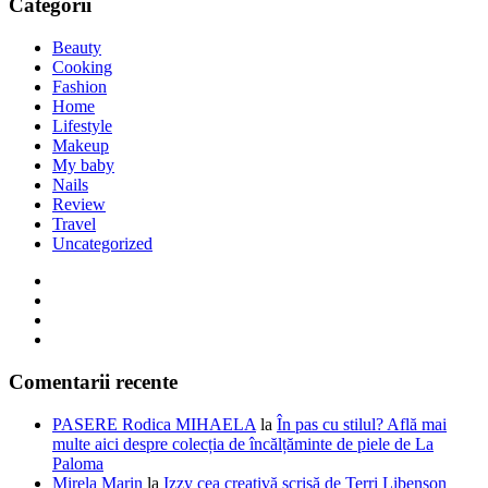
Categorii
Beauty
Cooking
Fashion
Home
Lifestyle
Makeup
My baby
Nails
Review
Travel
Uncategorized
Comentarii recente
PASERE Rodica MIHAELA
la
În pas cu stilul? Află mai
multe aici despre colecția de încălțăminte de piele de La
Paloma
Mirela Marin
la
Izzy cea creativă scrisă de Terri Libenson