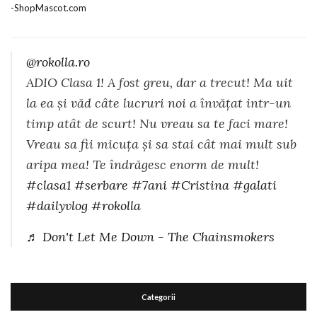
@rokolla.ro
ADIO Clasa 1! A fost greu, dar a trecut! Ma uit
la ea și văd câte lucruri noi a învățat intr-un
timp atât de scurt! Nu vreau sa te faci mare!
Vreau sa fii micuța și sa stai cât mai mult sub
aripa mea! Te îndrăgesc enorm de mult!
#clasa1
#serbare
#7ani
#Cristina
#galati
#dailyvlog
#rokolla
♬ Don't Let Me Down - The Chainsmokers
Categorii