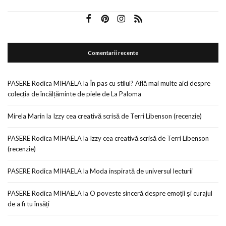
Comentarii recente
PASERE Rodica MIHAELA
la
În pas cu stilul? Află mai multe aici despre
colecția de încălțăminte de piele de La Paloma
Mirela Marin
la
Izzy cea creativă scrisă de Terri Libenson (recenzie)
PASERE Rodica MIHAELA
la
Izzy cea creativă scrisă de Terri Libenson
(recenzie)
PASERE Rodica MIHAELA
la
Moda inspirată de universul lecturii
PASERE Rodica MIHAELA
la
O poveste sinceră despre emoții și curajul
de a fi tu însăți