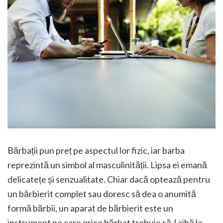
Bărbații pun preț pe aspectul lor fizic, iar barba
reprezintă un simbol al masculinității. Lipsa ei emană
delicatețe și senzualitate. Chiar dacă optează pentru
un bărbierit complet sau doresc să dea o anumită
formă bărbii, un aparat de bărbierit este un
instrument pe care orice bărbat trebuie să-l aibă la