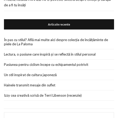
de a fi tu însăți
Articole recente
În pas cu stilul? Află mai multe aici despre colecția de încălțăminte de
piele de La Paloma
Lectura, o pasiune care inspiră și se reflectă în stilul personal
Pasiunea pentru ciclism începe cu echipamentul potrivit
Un stil inspirat de cultura japoneză
Hainele transmit mesaje din suflet
Izzy cea creativă scrisă de Terri Libenson (recenzie)