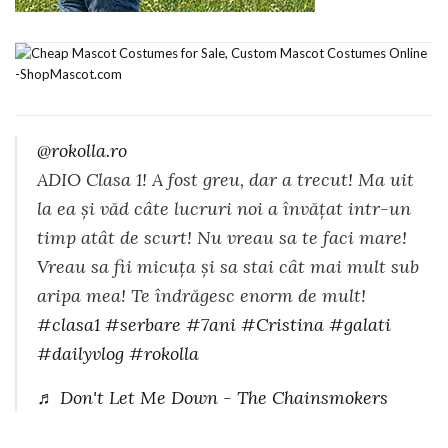
@rokolla.ro
ADIO Clasa 1! A fost greu, dar a trecut! Ma uit
la ea și văd câte lucruri noi a învățat intr-un
timp atât de scurt! Nu vreau sa te faci mare!
Vreau sa fii micuța și sa stai cât mai mult sub
aripa mea! Te îndrăgesc enorm de mult!
#clasa1
#serbare
#7ani
#Cristina
#galati
#dailyvlog
#rokolla
♬ Don't Let Me Down - The Chainsmokers