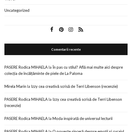
Uncategorized
Comentarii recente
PASERE Rodica MIHAELA
la
În pas cu stilul? Află mai multe aici despre
colecția de încălțăminte de piele de La Paloma
Mirela Marin
la
Izzy cea creativă scrisă de Terri Libenson (recenzie)
PASERE Rodica MIHAELA
la
Izzy cea creativă scrisă de Terri Libenson
(recenzie)
PASERE Rodica MIHAELA
la
Moda inspirată de universul lecturii
PASERE Rodica MIHAELA
la
O poveste sinceră despre emoții și curajul