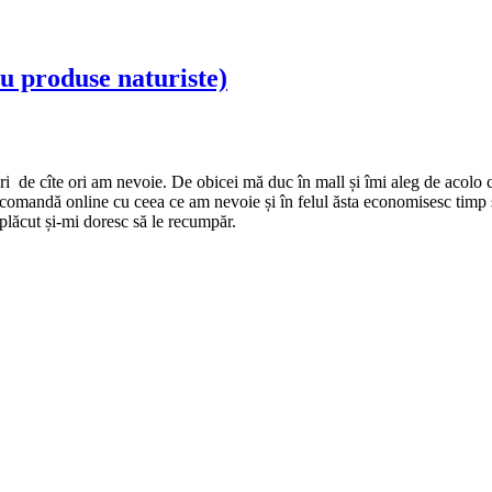
u produse naturiste)
i de cîte ori am nevoie. De obicei mă duc în mall și îmi aleg de acolo c
 comandă online cu ceea ce am nevoie și în felul ăsta economisesc timp ș
 plăcut și-mi doresc să le recumpăr.