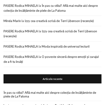
PASERE Rodica MIHAELA
la
În pas cu stilul? Află mai multe aici despre
colecția de încălțăminte de piele de La Paloma
Mirela Marin
la
Izzy cea creativă scrisă de Terri Libenson (recenzie)
PASERE Rodica MIHAELA
la
Izzy cea creativă scrisă de Terri Libenson
(recenzie)
PASERE Rodica MIHAELA
la
Moda inspirată de universul lecturii
PASERE Rodica MIHAELA
la
O poveste sinceră despre emoții și curajul
de a fi tu însăți
Articole recente
În pas cu stilul? Află mai multe aici despre colecția de încălțăminte de
piele de La Paloma