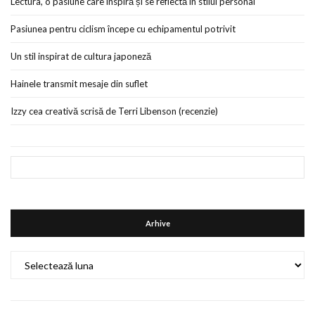
Lectura, o pasiune care inspiră și se reflectă în stilul personal
Pasiunea pentru ciclism începe cu echipamentul potrivit
Un stil inspirat de cultura japoneză
Hainele transmit mesaje din suflet
Izzy cea creativă scrisă de Terri Libenson (recenzie)
Arhive
Arhive