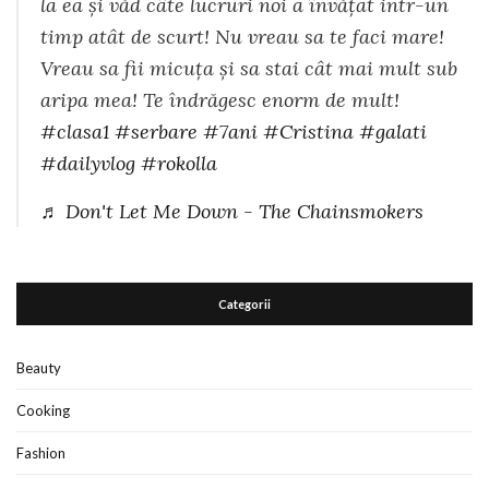
la ea și văd câte lucruri noi a învățat intr-un
timp atât de scurt! Nu vreau sa te faci mare!
Vreau sa fii micuța și sa stai cât mai mult sub
aripa mea! Te îndrăgesc enorm de mult!
#clasa1
#serbare
#7ani
#Cristina
#galati
#dailyvlog
#rokolla
♬ Don't Let Me Down - The Chainsmokers
Categorii
Beauty
Cooking
Fashion