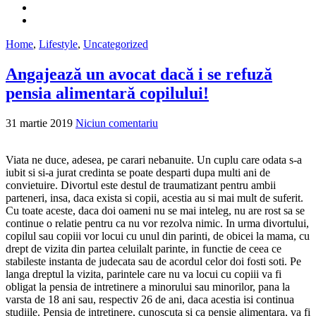
Home
,
Lifestyle
,
Uncategorized
Angajează un avocat dacă i se refuză
pensia alimentară copilului!
31 martie 2019
Niciun comentariu
Viata ne duce, adesea, pe carari nebanuite. Un cuplu care odata s-a
iubit si si-a jurat credinta se poate desparti dupa multi ani de
convietuire. Divortul este destul de traumatizant pentru ambii
parteneri, insa, daca exista si copii, acestia au si mai mult de suferit.
Cu toate aceste, daca doi oameni nu se mai inteleg, nu are rost sa se
continue o relatie pentru ca nu vor rezolva nimic. In urma divortului,
copilul sau copiii vor locui cu unul din parinti, de obicei la mama, cu
drept de vizita din partea celuilalt parinte, in functie de ceea ce
stabileste instanta de judecata sau de acordul celor doi fosti soti. Pe
langa dreptul la vizita, parintele care nu va locui cu copiii va fi
obligat la pensia de intretinere a minorului sau minorilor, pana la
varsta de 18 ani sau, respectiv 26 de ani, daca acestia isi continua
studiile. Pensia de intretinere, cunoscuta si ca pensie alimentara, va fi