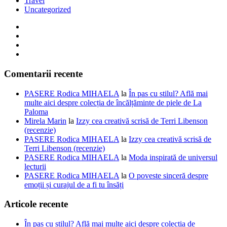
Travel
Uncategorized
Comentarii recente
PASERE Rodica MIHAELA
la
În pas cu stilul? Află mai
multe aici despre colecția de încălțăminte de piele de La
Paloma
Mirela Marin
la
Izzy cea creativă scrisă de Terri Libenson
(recenzie)
PASERE Rodica MIHAELA
la
Izzy cea creativă scrisă de
Terri Libenson (recenzie)
PASERE Rodica MIHAELA
la
Moda inspirată de universul
lecturii
PASERE Rodica MIHAELA
la
O poveste sinceră despre
emoții și curajul de a fi tu însăți
Articole recente
În pas cu stilul? Află mai multe aici despre colecția de