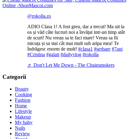
@rokolla.ro
ADIO Clasa 1! A fost greu, dar a trecut! Ma uit la
ea și văd câte lucruri noi a învățat intr-un timp atât
de scurt! Nu vreau sa te faci mare! Vreau sa fii
micuța și sa stai cât mai mult sub aripa mea! Te
îndrăgesc enorm de mult!
#clasa1
#serbare
#7ani
#Cristina
#galati
#dailyvlog
#rokolla
♬ Don't Let Me Down - The Chainsmokers
Categorii
Beauty
Cooking
Fashion
Home
Lifestyle
Makeup
My baby
Nails
Review