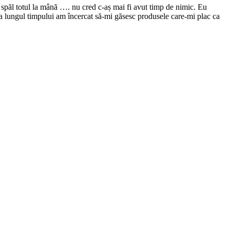
spăl totul la mână …. nu cred c-aș mai fi avut timp de nimic. Eu
-a lungul timpului am încercat să-mi găsesc produsele care-mi plac ca