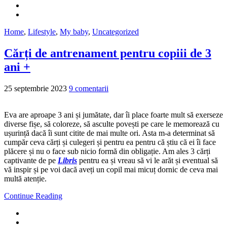
Home
,
Lifestyle
,
My baby
,
Uncategorized
Cărți de antrenament pentru copiii de 3
ani +
25 septembrie 2023
9 comentarii
Eva are aproape 3 ani și jumătate, dar îi place foarte mult să exerseze
diverse fișe, să coloreze, să asculte povești pe care le memorează cu
ușurință dacă îi sunt citite de mai multe ori. Asta m-a determinat să
cumpăr ceva cărți și culegeri și pentru ea pentru că știu că ei îi face
plăcere și nu o face sub nicio formă din obligație. Am ales 3 cărți
captivante de pe
Libris
pentru ea și vreau să vi le arăt și eventual să
vă inspir și pe voi dacă aveți un copil mai micuț dornic de ceva mai
multă atenție.
Continue Reading