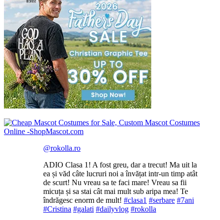
@rokolla.ro
ADIO Clasa 1! A fost greu, dar a trecut! Ma uit la
ea și văd câte lucruri noi a învățat intr-un timp atât
de scurt! Nu vreau sa te faci mare! Vreau sa fii
micuța și sa stai cât mai mult sub aripa mea! Te
îndrăgesc enorm de mult!
#clasa1
#serbare
#7ani
#Cristina
#galati
#dailyvlog
#rokolla