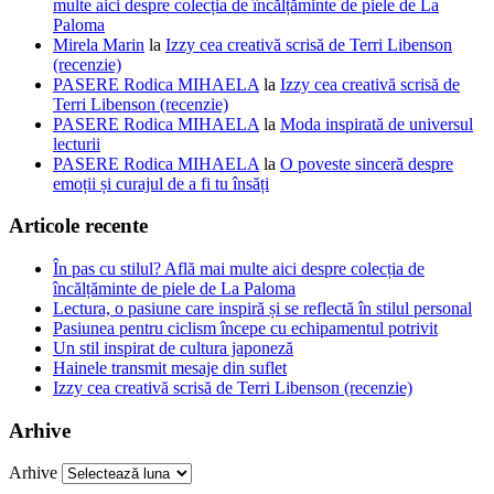
multe aici despre colecția de încălțăminte de piele de La
Paloma
Mirela Marin
la
Izzy cea creativă scrisă de Terri Libenson
(recenzie)
PASERE Rodica MIHAELA
la
Izzy cea creativă scrisă de
Terri Libenson (recenzie)
PASERE Rodica MIHAELA
la
Moda inspirată de universul
lecturii
PASERE Rodica MIHAELA
la
O poveste sinceră despre
emoții și curajul de a fi tu însăți
Articole recente
În pas cu stilul? Află mai multe aici despre colecția de
încălțăminte de piele de La Paloma
Lectura, o pasiune care inspiră și se reflectă în stilul personal
Pasiunea pentru ciclism începe cu echipamentul potrivit
Un stil inspirat de cultura japoneză
Hainele transmit mesaje din suflet
Izzy cea creativă scrisă de Terri Libenson (recenzie)
Arhive
Arhive