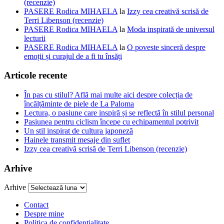
(recenzie)
PASERE Rodica MIHAELA
la
Izzy cea creativă scrisă de
Terri Libenson (recenzie)
PASERE Rodica MIHAELA
la
Moda inspirată de universul
lecturii
PASERE Rodica MIHAELA
la
O poveste sinceră despre
emoții și curajul de a fi tu însăți
Articole recente
În pas cu stilul? Află mai multe aici despre colecția de
încălțăminte de piele de La Paloma
Lectura, o pasiune care inspiră și se reflectă în stilul personal
Pasiunea pentru ciclism începe cu echipamentul potrivit
Un stil inspirat de cultura japoneză
Hainele transmit mesaje din suflet
Izzy cea creativă scrisă de Terri Libenson (recenzie)
Arhive
Arhive
Contact
Despre mine
Politica de confidentialitate