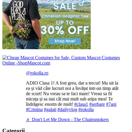
@rokolla.ro
ADIO Clasa 1! A fost greu, dar a trecut! Ma uit la
ea și văd câte lucruri noi a învățat intr-un timp atât
de scurt! Nu vreau sa te faci mare! Vreau sa fii
micuța și sa stai cât mai mult sub aripa mea! Te
îndrăgesc enorm de mult!
#clasa1
#serbare
#7ani
#Cristina
#galati
#dailyvlog
#rokolla
♬ Don't Let Me Down - The Chainsmokers
Categorii