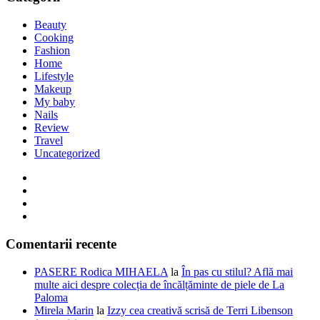
Beauty
Cooking
Fashion
Home
Lifestyle
Makeup
My baby
Nails
Review
Travel
Uncategorized
Comentarii recente
PASERE Rodica MIHAELA
la
În pas cu stilul? Află mai
multe aici despre colecția de încălțăminte de piele de La
Paloma
Mirela Marin
la
Izzy cea creativă scrisă de Terri Libenson