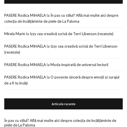
PASERE Rodica MIHAELA
la
În pas cu stilul? Află mai multe aici despre
colecția de încălțăminte de piele de La Paloma
Mirela Marin
la
Izzy cea creativă scrisă de Terri Libenson (recenzie)
PASERE Rodica MIHAELA
la
Izzy cea creativă scrisă de Terri Libenson
(recenzie)
PASERE Rodica MIHAELA
la
Moda inspirată de universul lecturii
PASERE Rodica MIHAELA
la
O poveste sinceră despre emoții și curajul
de a fi tu însăți
Articole recente
În pas cu stilul? Află mai multe aici despre colecția de încălțăminte de
piele de La Paloma