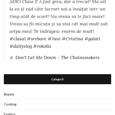
ADIO Clasa 1! A fost greu, dar a trecut! Ma uit
la ea și văd câte lucruri noi a învățat intr-un
timp atât de scurt! Nu vreau sa te faci mare!
Vreau sa fii micuța și sa stai cât mai mult sub
aripa mea! Te îndrăgesc enorm de mult!
#clasa1
#serbare
#7ani
#Cristina
#galati
#dailyvlog
#rokolla
♬ Don't Let Me Down - The Chainsmokers
Categorii
Beauty
Cooking
Fashion