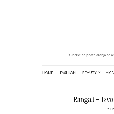
“Oricine se poate aranja să ar
HOME
FASHION
BEAUTY
MY 
Rangali – izvo
19 iu