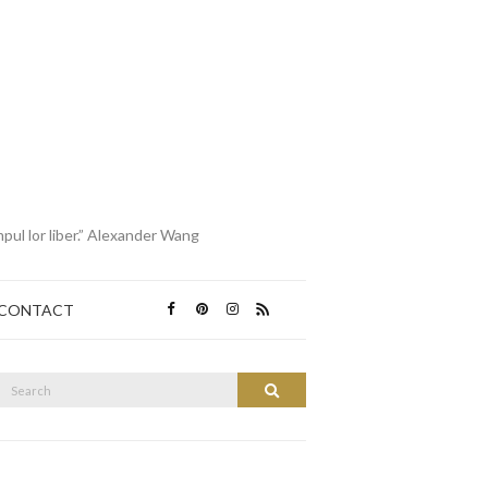
mpul lor liber.” Alexander Wang
CONTACT
Search
Search
or: