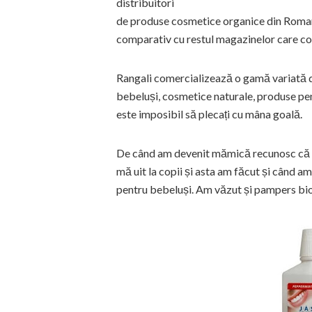
distribuitori
de produse cosmetice organice din Romania
comparativ cu restul magazinelor care c
Rangali comercializează o gamă variată de
bebeluși, cosmetice naturale, produse pent
este imposibil să plecați cu mâna goală.
De când am devenit mămică recunosc că da
mă uit la copii și asta am făcut și când am
pentru bebeluși. Am văzut și pampers bio