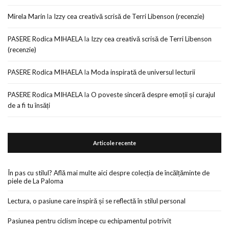
Mirela Marin
la
Izzy cea creativă scrisă de Terri Libenson (recenzie)
PASERE Rodica MIHAELA
la
Izzy cea creativă scrisă de Terri Libenson
(recenzie)
PASERE Rodica MIHAELA
la
Moda inspirată de universul lecturii
PASERE Rodica MIHAELA
la
O poveste sinceră despre emoții și curajul
de a fi tu însăți
Articole recente
În pas cu stilul? Află mai multe aici despre colecția de încălțăminte de
piele de La Paloma
Lectura, o pasiune care inspiră și se reflectă în stilul personal
Pasiunea pentru ciclism începe cu echipamentul potrivit