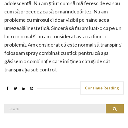
adolescență. Nu am știut cum să mă feresc de ea sau
cum să procedez ca să o mai îndepărtez. Nu am
probleme cu mirosul ci doar vizibil pe haine acea
umezeală inestetică. Sinceră să fiu am luat-o ca pe un
lucru normal și nu am considerat asta ca fiind o
problemă. Am considerat că este normal să transpir și
foloseam spray combinat cu stick pentru că așa
găsisem o combinație care îmi ținea câtuși de cât
transpirația sub control.
Continue Reading
Search
Search
for: