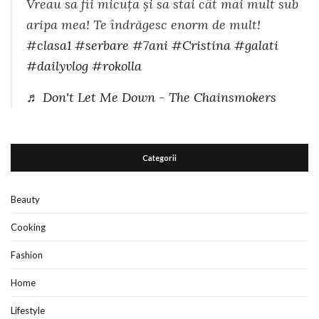
Vreau sa fii micuța și sa stai cât mai mult sub
aripa mea! Te îndrăgesc enorm de mult!
#clasa1
#serbare
#7ani
#Cristina
#galati
#dailyvlog
#rokolla
♬ Don't Let Me Down - The Chainsmokers
Categorii
Beauty
Cooking
Fashion
Home
Lifestyle