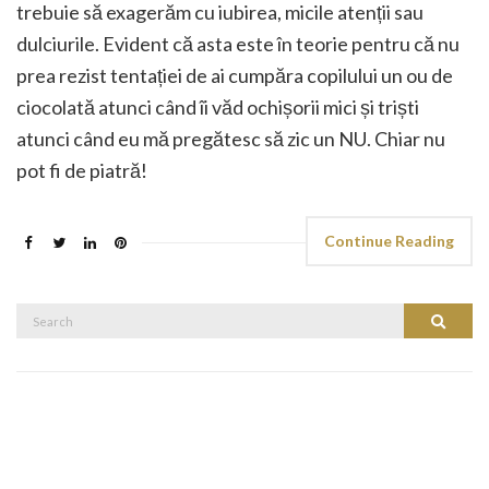
trebuie să exagerăm cu iubirea, micile atenții sau
dulciurile. Evident că asta este în teorie pentru că nu
prea rezist tentației de ai cumpăra copilului un ou de
ciocolată atunci când îi văd ochișorii mici și triști
atunci când eu mă pregătesc să zic un NU. Chiar nu
pot fi de piatră!
Continue Reading
Search
Search
for: