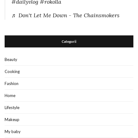
#dailyvlog
#rokolla
♬ Don't Let Me Down - The Chainsmokers
Categorii
Beauty
Cooking
Fashion
Home
Lifestyle
Makeup
My baby