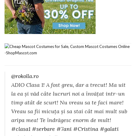
@rokolla.ro
ADIO Clasa 1! A fost greu, dar a trecut! Ma uit
la ea și văd câte lucruri noi a învățat intr-un
timp atât de scurt! Nu vreau sa te faci mare!
Vreau sa fii micuța și sa stai cât mai mult sub
aripa mea! Te îndrăgesc enorm de mult!
#clasa1
#serbare
#7ani
#Cristina
#galati