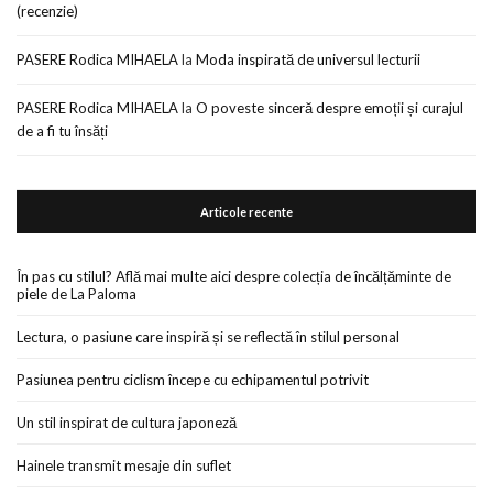
(recenzie)
PASERE Rodica MIHAELA
la
Moda inspirată de universul lecturii
PASERE Rodica MIHAELA
la
O poveste sinceră despre emoții și curajul
de a fi tu însăți
Articole recente
În pas cu stilul? Află mai multe aici despre colecția de încălțăminte de
piele de La Paloma
Lectura, o pasiune care inspiră și se reflectă în stilul personal
Pasiunea pentru ciclism începe cu echipamentul potrivit
Un stil inspirat de cultura japoneză
Hainele transmit mesaje din suflet