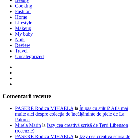
Beauty
Cooking
Fashion
Home
Lifestyle
Makeup
My baby
Nails
Review
Travel
Uncategorized
Comentarii recente
PASERE Rodica MIHAELA
la
În pas cu stilul? Află mai
multe aici despre colecția de încălțăminte de piele de La
Paloma
Mirela Marin
la
Izzy cea creativă scrisă de Terri Libenson
(recenzie)
PASERE Rodica MIHAELA
la
Izzy cea creativă scrisă de