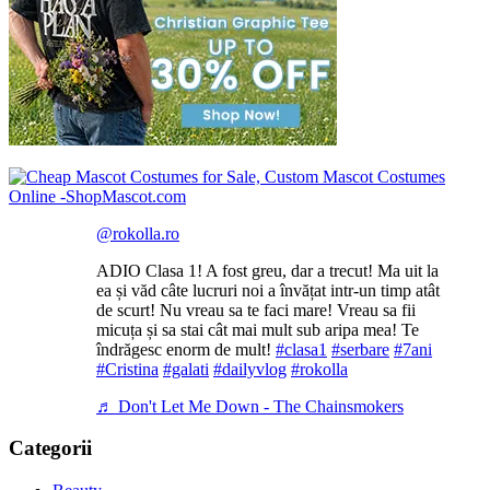
@rokolla.ro
ADIO Clasa 1! A fost greu, dar a trecut! Ma uit la
ea și văd câte lucruri noi a învățat intr-un timp atât
de scurt! Nu vreau sa te faci mare! Vreau sa fii
micuța și sa stai cât mai mult sub aripa mea! Te
îndrăgesc enorm de mult!
#clasa1
#serbare
#7ani
#Cristina
#galati
#dailyvlog
#rokolla
♬ Don't Let Me Down - The Chainsmokers
Categorii