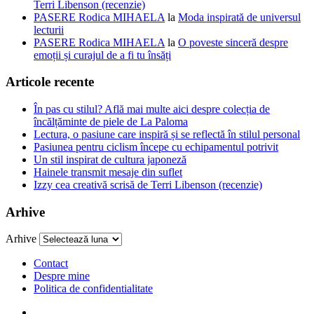
Terri Libenson (recenzie)
PASERE Rodica MIHAELA
la
Moda inspirată de universul
lecturii
PASERE Rodica MIHAELA
la
O poveste sinceră despre
emoții și curajul de a fi tu însăți
Articole recente
În pas cu stilul? Află mai multe aici despre colecția de
încălțăminte de piele de La Paloma
Lectura, o pasiune care inspiră și se reflectă în stilul personal
Pasiunea pentru ciclism începe cu echipamentul potrivit
Un stil inspirat de cultura japoneză
Hainele transmit mesaje din suflet
Izzy cea creativă scrisă de Terri Libenson (recenzie)
Arhive
Arhive
Contact
Despre mine
Politica de confidentialitate