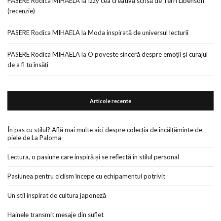
PASERE Rodica MIHAELA
la
Izzy cea creativă scrisă de Terri Libenson
(recenzie)
PASERE Rodica MIHAELA
la
Moda inspirată de universul lecturii
PASERE Rodica MIHAELA
la
O poveste sinceră despre emoții și curajul
de a fi tu însăți
Articole recente
În pas cu stilul? Află mai multe aici despre colecția de încălțăminte de
piele de La Paloma
Lectura, o pasiune care inspiră și se reflectă în stilul personal
Pasiunea pentru ciclism începe cu echipamentul potrivit
Un stil inspirat de cultura japoneză
Hainele transmit mesaje din suflet