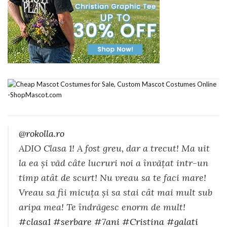
@rokolla.ro
ADIO Clasa 1! A fost greu, dar a trecut! Ma uit
la ea și văd câte lucruri noi a învățat intr-un
timp atât de scurt! Nu vreau sa te faci mare!
Vreau sa fii micuța și sa stai cât mai mult sub
aripa mea! Te îndrăgesc enorm de mult!
#clasa1
#serbare
#7ani
#Cristina
#galati