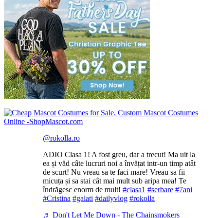
@rokolla.ro
ADIO Clasa 1! A fost greu, dar a trecut! Ma uit la
ea și văd câte lucruri noi a învățat intr-un timp atât
de scurt! Nu vreau sa te faci mare! Vreau sa fii
micuța și sa stai cât mai mult sub aripa mea! Te
îndrăgesc enorm de mult!
#clasa1
#serbare
#7ani
#Cristina
#galati
#dailyvlog
#rokolla
♬ Don't Let Me Down - The Chainsmokers