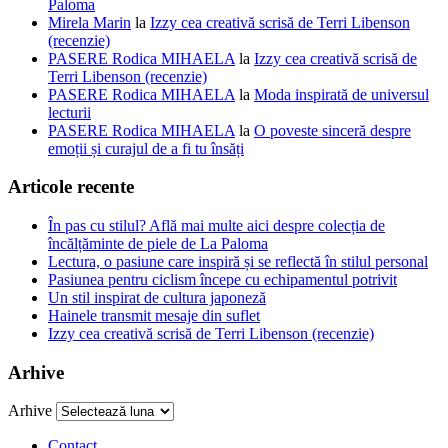
Paloma
Mirela Marin
la
Izzy cea creativă scrisă de Terri Libenson
(recenzie)
PASERE Rodica MIHAELA
la
Izzy cea creativă scrisă de
Terri Libenson (recenzie)
PASERE Rodica MIHAELA
la
Moda inspirată de universul
lecturii
PASERE Rodica MIHAELA
la
O poveste sinceră despre
emoții și curajul de a fi tu însăți
Articole recente
În pas cu stilul? Află mai multe aici despre colecția de
încălțăminte de piele de La Paloma
Lectura, o pasiune care inspiră și se reflectă în stilul personal
Pasiunea pentru ciclism începe cu echipamentul potrivit
Un stil inspirat de cultura japoneză
Hainele transmit mesaje din suflet
Izzy cea creativă scrisă de Terri Libenson (recenzie)
Arhive
Arhive
Contact