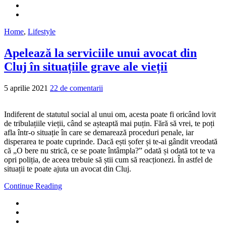
Home
,
Lifestyle
Apelează la serviciile unui avocat din
Cluj în situațiile grave ale vieții
5 aprilie 2021
22 de comentarii
Indiferent de statutul social al unui om, acesta poate fi oricând lovit
de tribulațiile vieții, când se așteaptă mai puțin. Fără să vrei, te poți
afla într-o situație în care se demarează proceduri penale, iar
disperarea te poate cuprinde. Dacă ești șofer și te-ai gândit vreodată
că „O bere nu strică, ce se poate întâmpla?” odată și odată tot te va
opri poliția, de aceea trebuie să știi cum să reacționezi. În astfel de
situații te poate ajuta un avocat din Cluj.
Continue Reading