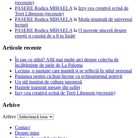
(recenzie)
PASERE Rodica MIHAELA
la
Izzy cea creativă scrisă de
Terri Libenson (recenzie)
PASERE Rodica MIHAELA
la
Moda inspirată de universul
lecturii
PASERE Rodica MIHAELA
la
O poveste sinceră despre
emoții și curajul de a fi tu însăți
Articole recente
În pas cu stilul? Află mai multe aici despre colecția de
încălțăminte de piele de La Paloma
Lectura, o pasiune care inspiră și se reflectă în stilul personal
Pasiunea pentru ciclism începe cu echipamentul potrivit
Un stil inspirat de cultura japoneză
Hainele transmit mesaje din suflet
Izzy cea creativă scrisă de Terri Libenson (recenzie)
Arhive
Arhive
Contact
Despre mine