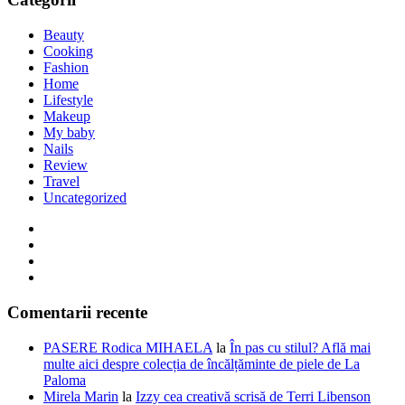
Beauty
Cooking
Fashion
Home
Lifestyle
Makeup
My baby
Nails
Review
Travel
Uncategorized
Comentarii recente
PASERE Rodica MIHAELA
la
În pas cu stilul? Află mai
multe aici despre colecția de încălțăminte de piele de La
Paloma
Mirela Marin
la
Izzy cea creativă scrisă de Terri Libenson