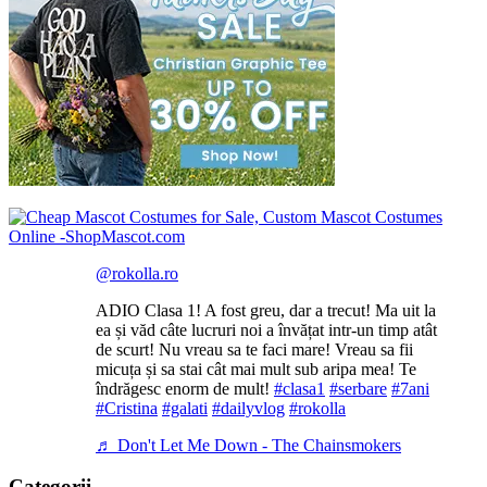
@rokolla.ro
ADIO Clasa 1! A fost greu, dar a trecut! Ma uit la
ea și văd câte lucruri noi a învățat intr-un timp atât
de scurt! Nu vreau sa te faci mare! Vreau sa fii
micuța și sa stai cât mai mult sub aripa mea! Te
îndrăgesc enorm de mult!
#clasa1
#serbare
#7ani
#Cristina
#galati
#dailyvlog
#rokolla
♬ Don't Let Me Down - The Chainsmokers
Categorii