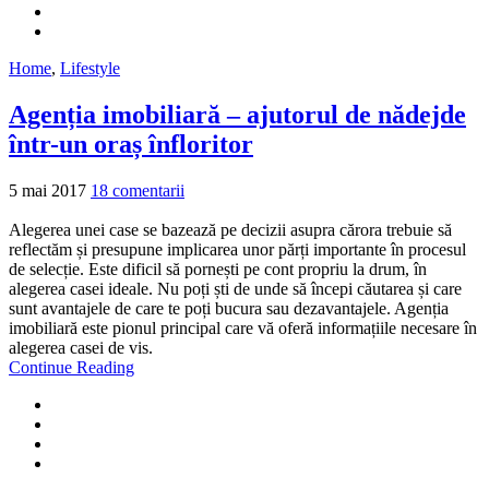
Home
,
Lifestyle
Agenția imobiliară – ajutorul de nădejde
într-un oraș înfloritor
5 mai 2017
18 comentarii
Alegerea unei case se bazează pe decizii asupra cărora trebuie să
reflectăm și presupune implicarea unor părți importante în procesul
de selecție. Este dificil să pornești pe cont propriu la drum, în
alegerea casei ideale. Nu poți ști de unde să începi căutarea și care
sunt avantajele de care te poți bucura sau dezavantajele. Agenția
imobiliară este pionul principal care vă oferă informațiile necesare în
alegerea casei de vis.
Continue Reading