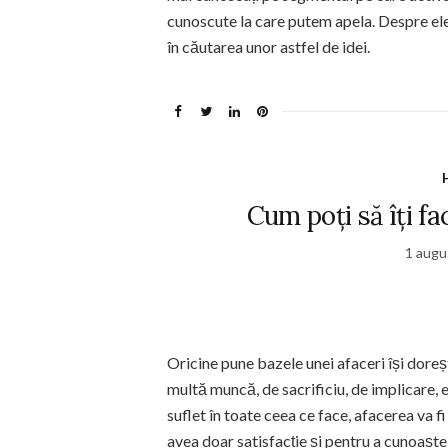
cunoscute la care putem apela. Despre ele 
în căutarea unor astfel de idei.
Cum poți să îți fa
1 augu
Oricine pune bazele unei afaceri își doreș
multă muncă, de sacrificiu, de implicare, 
suflet în toate ceea ce face, afacerea va f
avea doar satisfacție și pentru a cunoaște