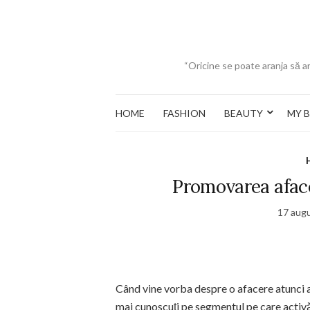
“Oricine se poate aranja să ar
HOME
FASHION
BEAUTY
MY 
Promovarea aface
17 aug
Când vine vorba despre o afacere atunci 
mai cunoscuți pe segmentul pe care activ