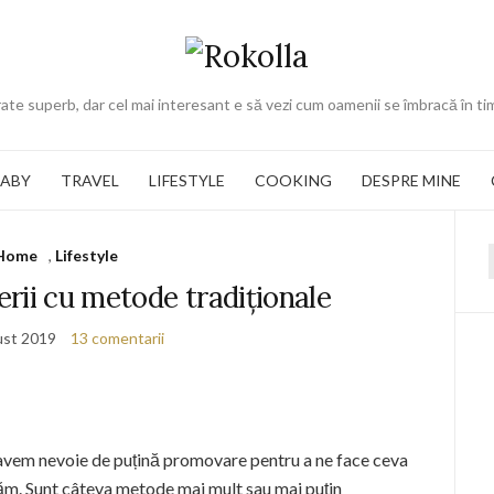
ate superb, dar cel mai interesant e să vezi cum oamenii se îmbracă în ti
BABY
TRAVEL
LIFESTYLE
COOKING
DESPRE MINE
Home
,
Lifestyle
f
rii cu metode tradiționale
ust 2019
13 comentarii
avem nevoie de puțină promovare pentru a ne face ceva
ăm. Sunt câteva metode mai mult sau mai puțin