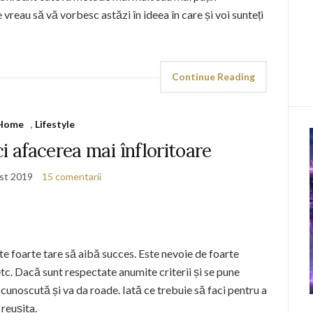
vreau să vă vorbesc astăzi în ideea în care și voi sunteți
Continue Reading
Home
,
Lifestyle
ci afacerea mai înfloritoare
st 2019
15 comentarii
te foarte tare să aibă succes. Este nevoie de foarte
etc. Dacă sunt respectate anumite criterii și se pune
i cunoscută și va da roade. Iată ce trebuie să faci pentru a
 reușita.