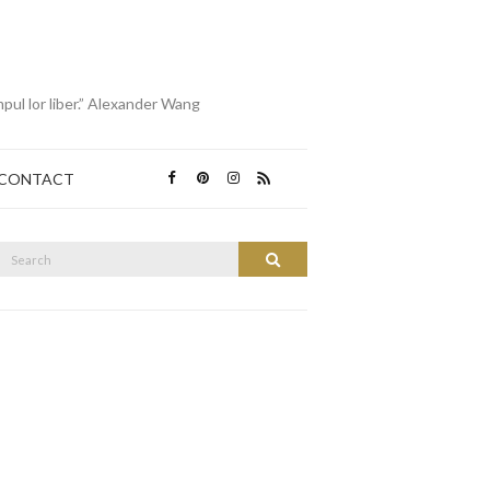
mpul lor liber.” Alexander Wang
CONTACT
Search
Search
or: