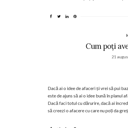
Cum poți ave
21 augus
Dacă ai o idee de afaceri și vrei să pui baz
este de ajuns să ai o idee bună în planul a
Dacă faci totul cu dărurire, dacă ai încred
să creezi o afacere cu care nu poți da greș