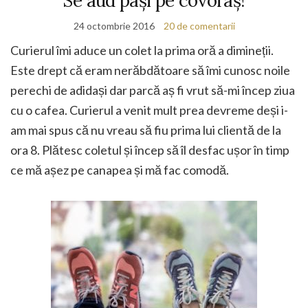
Se aud pași pe covoraș!
24 octombrie 2016
20 de comentarii
Curierul îmi aduce un colet la prima oră a dimineții.
Este drept că eram nerăbdătoare să îmi cunosc noile
perechi de adidași dar parcă aș fi vrut să-mi încep ziua
cu o cafea. Curierul a venit mult prea devreme deși i-
am mai spus că nu vreau să fiu prima lui clientă de la
ora 8. Plătesc coletul și încep să îl desfac ușor în timp
ce mă așez pe canapea și mă fac comodă.