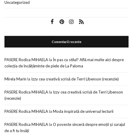
Uncategorized
Comentarii recente
PASERE Rodica MIHAELA
la
În pas cu stilul? Află mai multe aici despre
colecția de încălțăminte de piele de La Paloma
Mirela Marin
la
Izzy cea creativă scrisă de Terri Libenson (recenzie)
PASERE Rodica MIHAELA
la
Izzy cea creativă scrisă de Terri Libenson
(recenzie)
PASERE Rodica MIHAELA
la
Moda inspirată de universul lecturii
PASERE Rodica MIHAELA
la
O poveste sinceră despre emoții și curajul
de a fi tu însăți