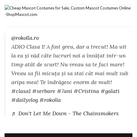
@rokolla.ro
ADIO Clasa 1! A fost greu, dar a trecut! Ma uit
la ea și văd câte lucruri noi a învățat intr-un
timp atât de scurt! Nu vreau sa te faci mare!
Vreau sa fii micuța și sa stai cât mai mult sub
aripa mea! Te îndrăgesc enorm de mult!
#clasa1
#serbare
#7ani
#Cristina
#galati
#dailyvlog
#rokolla
♬ Don't Let Me Down - The Chainsmokers