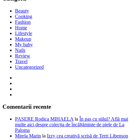
Beauty
Cooking
Fashion
Home
Lifestyle
Makeup
My baby
Nails
Review
Travel
Uncategorized
Comentarii recente
PASERE Rodica MIHAELA
la
În pas cu stilul? Află mai
multe aici despre colecția de încălțăminte de piele de La
Paloma
Mirela Marin
la
Izzy cea creativă scrisă de Terri Libenson