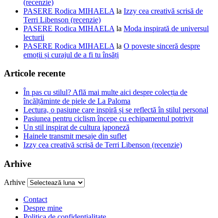
(recenzie)
PASERE Rodica MIHAELA
la
Izzy cea creativă scrisă de
Terri Libenson (recenzie)
PASERE Rodica MIHAELA
la
Moda inspirată de universul
lecturii
PASERE Rodica MIHAELA
la
O poveste sinceră despre
emoții și curajul de a fi tu însăți
Articole recente
În pas cu stilul? Află mai multe aici despre colecția de
încălțăminte de piele de La Paloma
Lectura, o pasiune care inspiră și se reflectă în stilul personal
Pasiunea pentru ciclism începe cu echipamentul potrivit
Un stil inspirat de cultura japoneză
Hainele transmit mesaje din suflet
Izzy cea creativă scrisă de Terri Libenson (recenzie)
Arhive
Arhive
Contact
Despre mine
Politica de confidentialitate