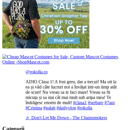
@rokolla.ro
ADIO Clasa 1! A fost greu, dar a trecut! Ma uit la
ea și văd câte lucruri noi a învățat intr-un timp atât
de scurt! Nu vreau sa te faci mare! Vreau sa fii
micuța și sa stai cât mai mult sub aripa mea! Te
îndrăgesc enorm de mult!
#clasa1
#serbare
#7ani
#Cristina
#galati
#dailyvlog
#rokolla
♬ Don't Let Me Down - The Chainsmokers
Categorii