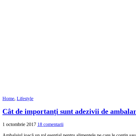
Home
,
Lifestyle
Cât de importanți sunt adezivii de ambala
1 octombrie 2017
18 comentarii
Ambalajul joacă un rol esențial pentru alimentele pe care le conțin sau pr