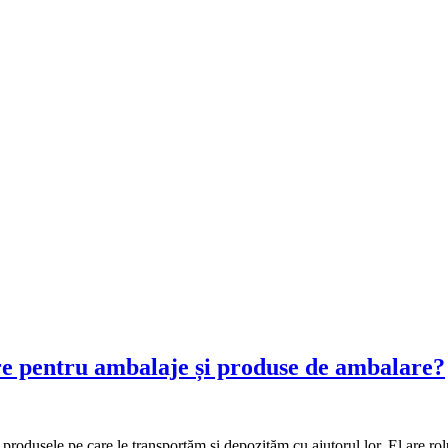
re pentru ambalaje și produse de ambalare?
odusele pe care le transportăm și depozităm cu ajutorul lor. El are rolul de